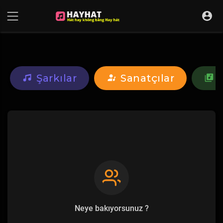
UA-68595121-17
Şarkılar
Sanatçılar
Neye bakıyorsunuz ?