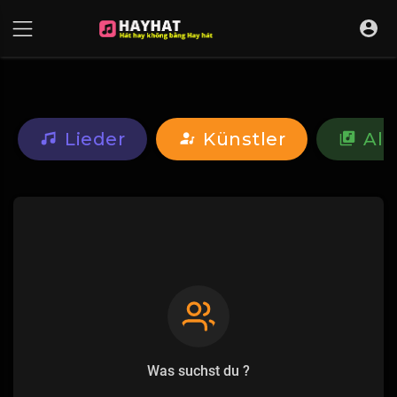
UA-68595121-17
Lieder
Künstler
Al
Was suchst du ?