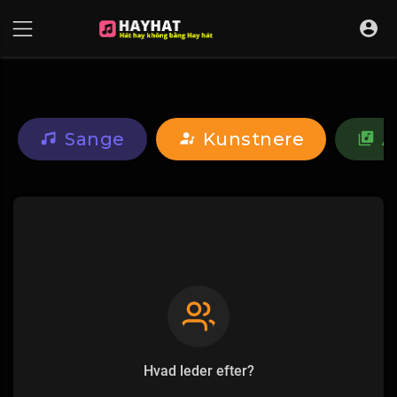
UA-68595121-17
Sange
Kunstnere
A
Hvad leder efter?