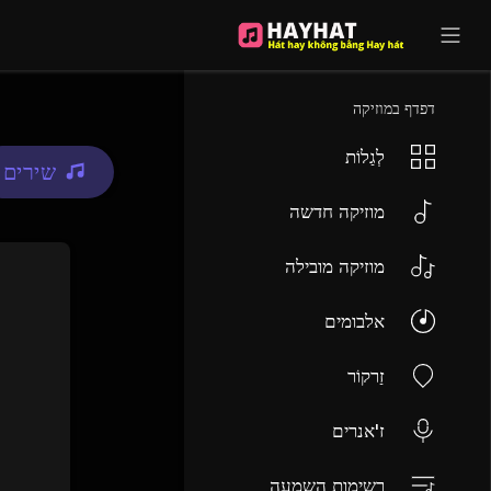
UA-68595121-17
דפדף במוזיקה
לְגַלוֹת
שירים
מוזיקה חדשה
מוזיקה מובילה
אלבומים
זַרקוֹר
ז'אנרים
רשימות השמעה