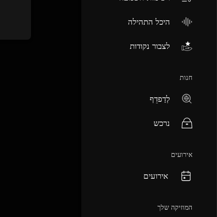
היכל התהילה
לצבור נקודות
חנות
לְדַפדֵף
נרכש
אירועים
אירועים
המוזיקה שלך