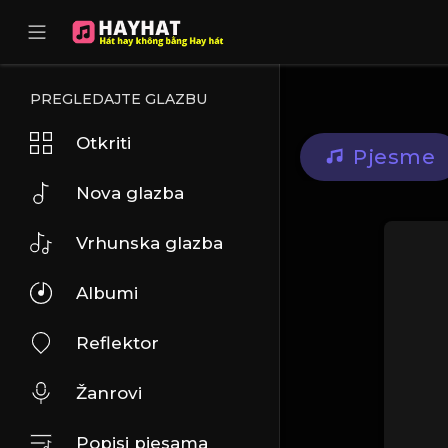
UA-68595121-17
PREGLEDAJTE GLAZBU
Otkriti
Pjesme
Nova glazba
Vrhunska glazba
Albumi
Reflektor
Žanrovi
Popisi pjesama