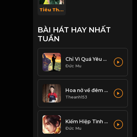
Tiêu Thị Linh Chi
BÀI HÁT HAY NHẤT
TUẦN
Chỉ Vì Quá Yêu Em - Huy Vạc, Tiến Nguyễn Cover
Đức Mu
Hoa nở về đêm cover
Theanh153
Kiếm Hiệp Tình -剑侠情 | Trần Phi Bình
Đức Mu