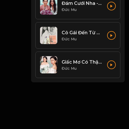
Đám Cưới Nha - Hồng Thanh, Mie
Đức Mu
Cô Gái Đến Từ Hôm Qua - Mỹ Tâm
Đức Mu
Giấc Mơ Có Thật - Lệ Quyên
Đức Mu