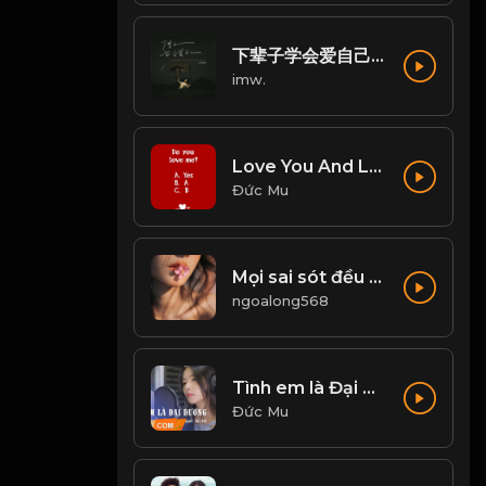
下辈子学会爱自己 (Live合唱版)
imw.
Love You And Love Me - Zhang Yao
Đức Mu
Mọi sai sót đều phải trả giá! Đạo
ngoalong568
Tình em là Đại dương - Nhi Nhi Cover
Đức Mu