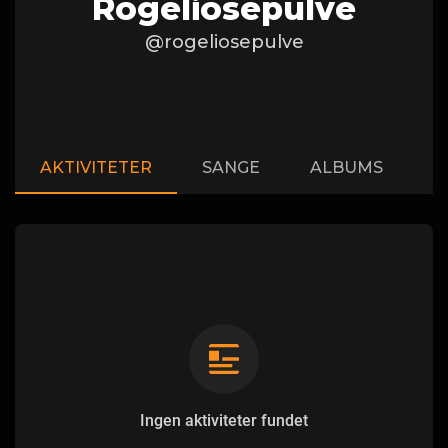
Rogeliosepulve
@rogeliosepulve
AKTIVITETER
SANGE
ALBUMS
A
Ingen aktiviteter fundet