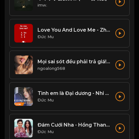
imw.
Love You And Love Me - Zhang Yao
Đức Mu
Mọi sai sót đều phải trả giá! Đạo
ngoalong568
Tình em là Đại dương - Nhi Nhi Cover
Đức Mu
Đám Cưới Nha - Hồng Thanh, Mie
Đức Mu