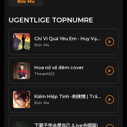
Đức Mu
UGENTLIGE TOPNUMRE
Chỉ Vì Quá Yêu Em - Huy Vạc, Tiến Nguyễn Cover
Đức Mu
Hoa nở về đêm cover
Theanh153
Kiếm Hiệp Tình -剑侠情 | Trần Phi Bình
Đức Mu
下辈子学会爱自己 (Live合唱版)