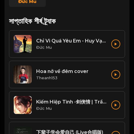
Đức Mu
সাপ্তাহিক শীর্ষ ট্র্যাক
Chỉ Vì Quá Yêu Em - Huy Vạc, Tiến Nguyễn Cover
Đức Mu
Hoa nở về đêm cover
Theanh153
Kiếm Hiệp Tình -剑侠情 | Trần Phi Bình
Đức Mu
下辈子学会爱自己 (Live合唱版)