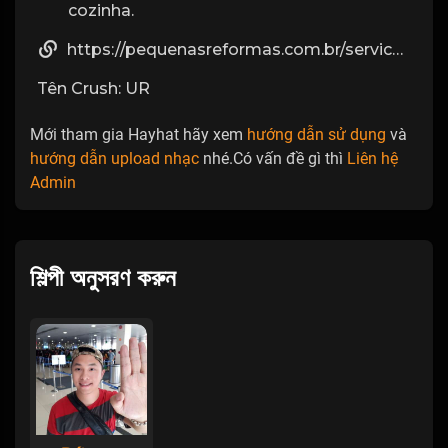
cozinha.
https://pequenasreformas.com.br/servico/azulejista-profissional/
Tên Crush: UR
Mới tham gia Hayhat hãy xem
hướng dẫn sử dụng
và
hướng dẫn upload nhạc
nhé.Có vấn đề gì thì
Liên hệ
Admin
শিল্পী অনুসরণ করুন