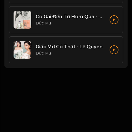
Cô Gái Đến Từ Hôm Qua - Mỹ Tâm
Đức Mu
Giấc Mơ Có Thật - Lệ Quyên
Đức Mu