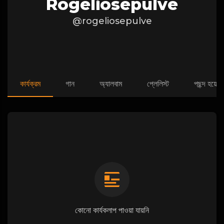
Rogeliosepulve
@rogeliosepulve
কার্যক্রম
গান
অ্যালবাম
প্লেলিস্ট
পছন্দ হয়েছে
কোনো কার্যকলাপ পাওয়া যায়নি