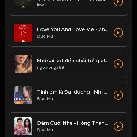
imw.
Love You And Love Me - Zhang Yao
Đức Mu
Mọi sai sót đều phải trả giá! Đạo
ngoalong568
Tình em là Đại dương - Nhi Nhi Cover
Đức Mu
Đám Cưới Nha - Hồng Thanh, Mie
Đức Mu