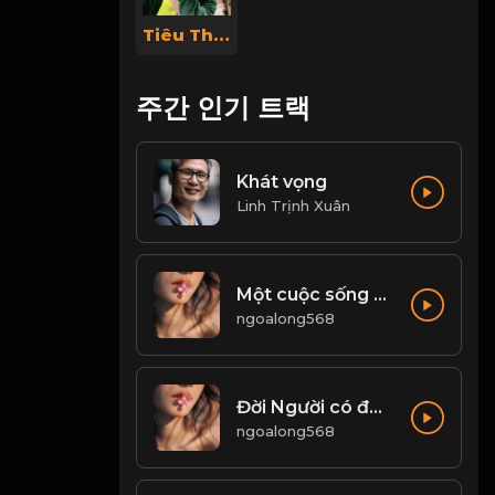
Tiêu Thị Linh Chi
주간 인기 트랙
Khát vọng
Linh Trịnh Xuân
Một cuộc sống có ý nghĩa, là không ngừng tìm kiếm đam mê, động lực để phấn đấu...! & Đạo
ngoalong568
Đời Người có được, ắt có mất...! & Đạo
ngoalong568