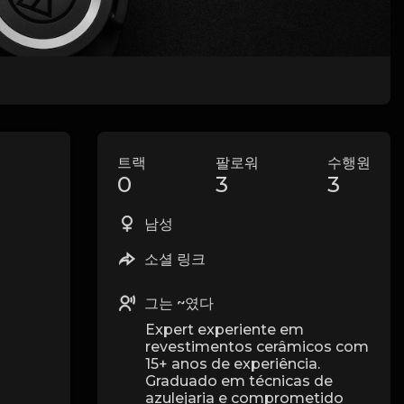
트랙
팔로워
수행원
0
3
3
남성
소셜 링크
그는 ~였다
Expert experiente em
revestimentos cerâmicos com
15+ anos de experiência.
Graduado em técnicas de
azulejaria e comprometido