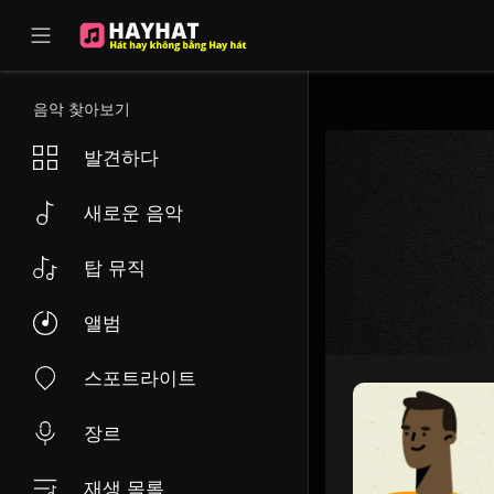
UA-68595121-17
음악 찾아보기
발견하다
새로운 음악
탑 뮤직
앨범
스포트라이트
장르
재생 목록