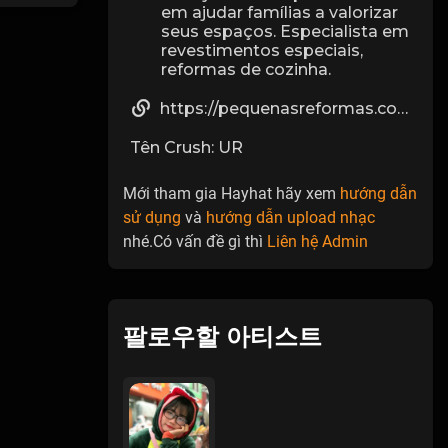
em ajudar famílias a valorizar
seus espaços. Especialista em
revestimentos especiais,
reformas de cozinha.
https://pequenasreformas.com.br/servico/azulejista-profissional/
Tên Crush: UR
Mới tham gia Hayhat hãy xem
hướng dẫn
sử dụng
và
hướng dẫn upload nhạc
nhé.Có vấn đề gì thì
Liên hệ Admin
팔로우할 아티스트