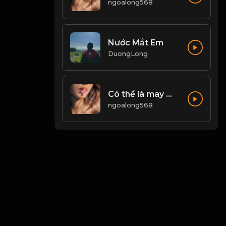
ngoalong568
Nước Mắt Em
DuongLong
Có thể là may mắn, mất đi là số mệnh Đạo
ngoalong568