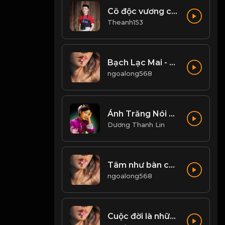
Cô độc vương cover
Theanh153
Bạch Lạc Mai - Một Quyển Phong Hoa Đại Đường! & Đạo
ngoalong568
Ánh Trăng Nói Hộ Lòng Tôi - Đặng Lệ Quân
Dương Thanh Lin
Tâm như bàn cờ, tĩnh thì sáng - loạn thì mê! & Đạo
ngoalong568
Cuộc đời là những chuyến đi, chỉ có buông bỏ mới có thể tiến xa hơn! & Đạo