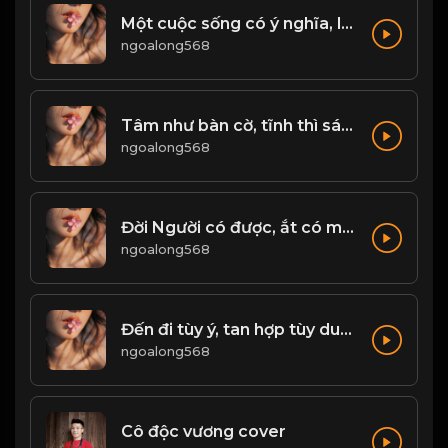
Một cuộc sống có ý nghĩa, là không ngừng tìm kiếm đam mê, động lực để phấn đấu...! & Đạo
ngoalong568
Tâm như bàn cờ, tĩnh thì sáng - loạn thì mê! & Đạo
ngoalong568
Đời Người có được, ắt có mất...! & Đạo
ngoalong568
Đến đi tùy ý, tan hợp tùy duyên! & Đạo
ngoalong568
Cô độc vương cover