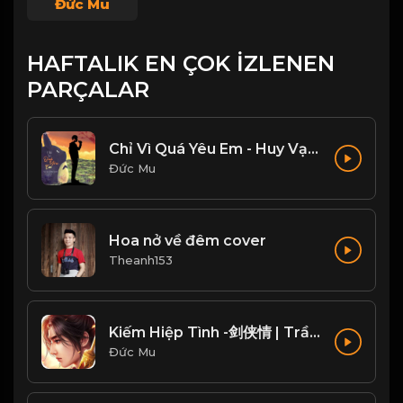
Đức Mu
HAFTALIK EN ÇOK İZLENEN
PARÇALAR
Chỉ Vì Quá Yêu Em - Huy Vạc, Tiến Nguyễn Cover
Đức Mu
Hoa nở về đêm cover
Theanh153
Kiếm Hiệp Tình -剑侠情 | Trần Phi Bình
Đức Mu