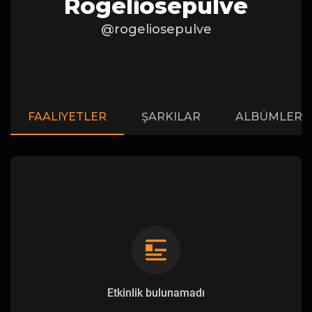
Rogeliosepulve
@rogeliosepulve
FAALIYETLER
ŞARKILAR
ALBÜMLER
Etkinlik bulunamadı