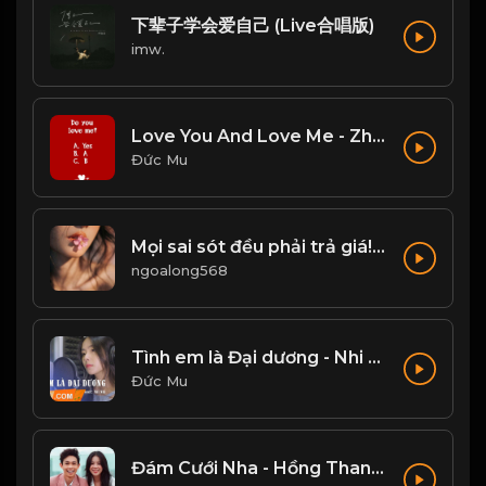
下辈子学会爱自己 (Live合唱版)
imw.
Love You And Love Me - Zhang Yao
Đức Mu
Mọi sai sót đều phải trả giá! Đạo
ngoalong568
Tình em là Đại dương - Nhi Nhi Cover
Đức Mu
Đám Cưới Nha - Hồng Thanh, Mie