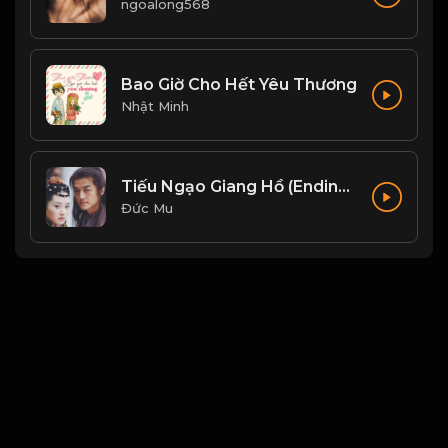
ngoalong568
Bao Giờ Cho Hết Yêu Thương
Nhật Minh
Tiếu Ngạo Giang Hồ (Ending Ost) - Liu Huan Ft Faye Wong
Đức Mu