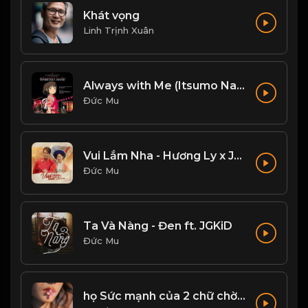
Khát vọng
Linh Trịnh Xuân
Always with Me (Itsumo Nando Demo)
Đức Mu
Vui Lắm Nha - Hương Ly x Jombie
Đức Mu
Ta Và Nàng - Đen ft. JGKiD
Đức Mu
họ Sức mạnh của 2 chữ chờ đợi! Đạo