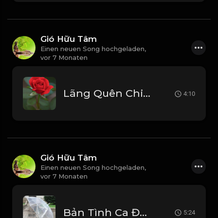
Gió Hữu Tâm
Einen neuen Song hochgeladen,
vor 7 Monaten
Lãng Quên Chiều Thu (Tui Hát) 周華健_1767946641396
4:10
Gió Hữu Tâm
Einen neuen Song hochgeladen,
vor 7 Monaten
Bản Tình Ca Đầu Tiên - Duy Khoa Beat Gốc_1767095231357
5:24