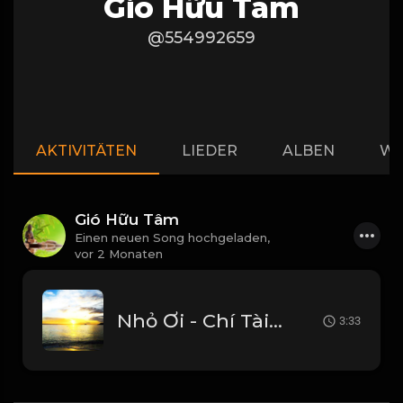
Gió Hữu Tâm
@554992659
AKTIVITÄTEN
LIEDER
ALBEN
WI
Gió Hữu Tâm
Einen neuen Song hochgeladen,
vor 2 Monaten
Nhỏ Ơi - Chí Tài Full Beat Tưởng Nhớ Danh Hài Chí Tài_1782008672743
3:33