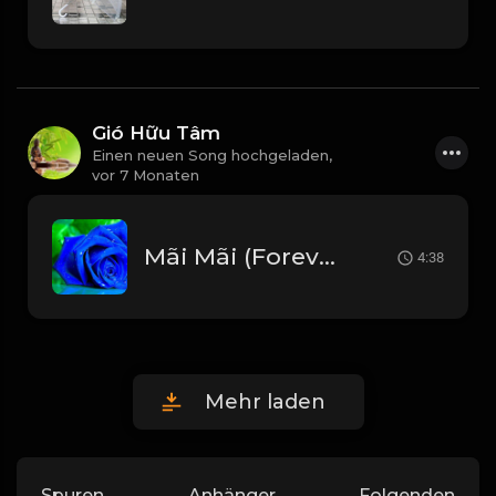
Gió Hữu Tâm
Einen neuen Song hochgeladen,
vor 7 Monaten
Mãi Mãi (Forever) 영원히사랑해 - Lam Trường (안재욱) Beat Chuẩn_1766654396787
4:38
Mehr laden
Spuren
Anhänger
Folgenden