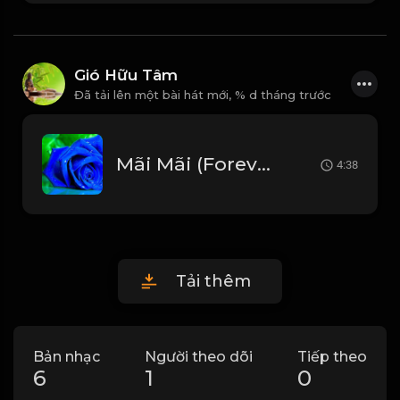
Gió Hữu Tâm
Đã tải lên một bài hát mới,
% d tháng trước
Mãi Mãi (Forever) 영원히사랑해 - Lam Trường (안재욱) Beat Chuẩn_1766654396787
4:38
Tải thêm
Bản nhạc
Người theo dõi
Tiếp theo
6
1
0