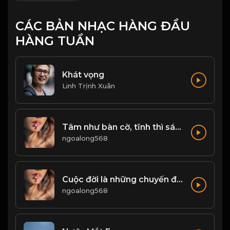
CÁC BẢN NHẠC HÀNG ĐẦU
HÀNG TUẦN
Khát vọng
Linh Trịnh Xuân
Tâm như bàn cờ, tĩnh thì sáng - loạn thì mê! & Đạo
ngoalong568
Cuộc đời là những chuyến đi, chỉ có buông bỏ mới có thể tiến xa hơn! & Đạo
ngoalong568