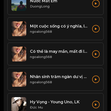
Nước Mắt Em
DuongLong
Một cuộc sống có ý nghĩa, là không ngừng tìm kiếm đam mê, động lực để phấn đấu...! & Đạo
ngoalong568
Có thể là may mắn, mất đi là số mệnh Đạo
ngoalong568
Nhân sinh trăm ngàn dư vị cảnh sắc, nhưng vẻ đẹp không dễ duy trì! Đạo
ngoalong568
Hy Vọng - Young Uno, LK
Đức Mu