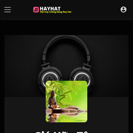
UA-68595121-17