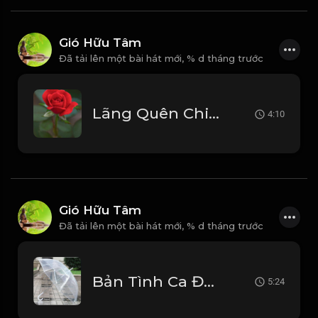
Gió Hữu Tâm
Đã tải lên một bài hát mới,
% d tháng trước
Lãng Quên Chiều Thu (Tui Hát) 周華健_1767946641396
4:10
Gió Hữu Tâm
Đã tải lên một bài hát mới,
% d tháng trước
Bản Tình Ca Đầu Tiên - Duy Khoa Beat Gốc_1767095231357
5:24