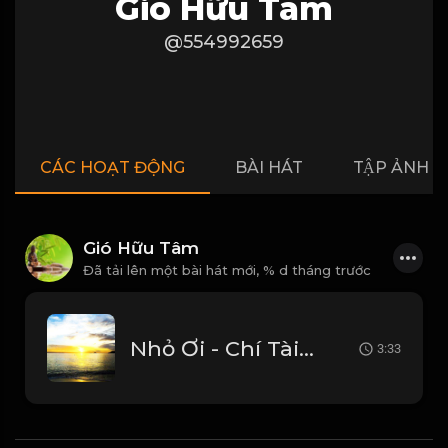
Gió Hữu Tâm
@554992659
CÁC HOẠT ĐỘNG
BÀI HÁT
TẬP ẢNH
Gió Hữu Tâm
Đã tải lên một bài hát mới,
% d tháng trước
Nhỏ Ơi - Chí Tài Full Beat Tưởng Nhớ Danh Hài Chí Tài_1782008672743
3:33