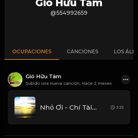
Gió Hữu Tâm
@554992659
OCUPACIONES
CANCIONES
LOS ÁLB
Gió Hữu Tâm
Subido una nueva canción,
Hace 2 meses
Nhỏ Ơi - Chí Tài Full Beat Tưởng Nhớ Danh Hài Chí Tài_1782008672743
3:33