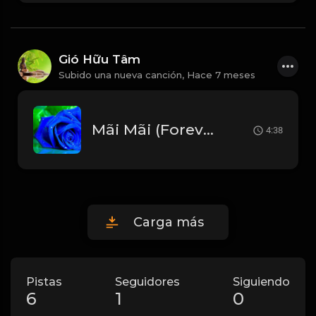
Gió Hữu Tâm
Subido una nueva canción,
Hace 7 meses
Mãi Mãi (Forever) 영원히사랑해 - Lam Trường (안재욱) Beat Chuẩn_1766654396787
4:38
Carga más
Pistas
Seguidores
Siguiendo
6
1
0