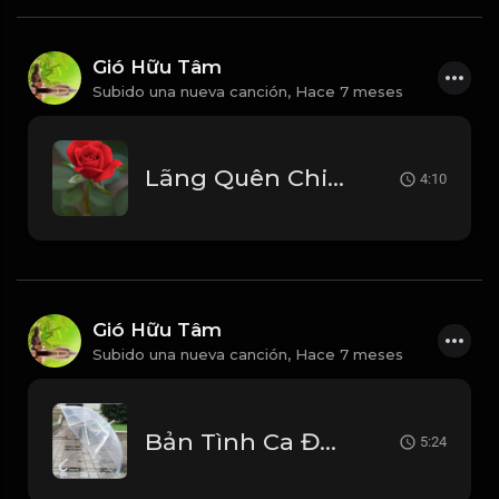
Gió Hữu Tâm
Subido una nueva canción,
Hace 7 meses
Lãng Quên Chiều Thu (Tui Hát) 周華健_1767946641396
4:10
Gió Hữu Tâm
Subido una nueva canción,
Hace 7 meses
Bản Tình Ca Đầu Tiên - Duy Khoa Beat Gốc_1767095231357
5:24