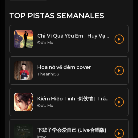
TOP PISTAS SEMANALES
Chỉ Vì Quá Yêu Em - Huy Vạc, Tiến Nguyễn Cover
Đức Mu
Hoa nở về đêm cover
Theanh153
Kiếm Hiệp Tình -剑侠情 | Trần Phi Bình
Đức Mu
下辈子学会爱自己 (Live合唱版)
imw.