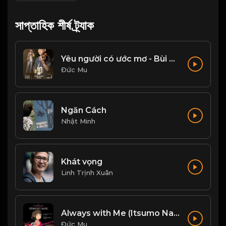
সাপ্তাহিক শীর্ষ ট্র্যাক
Yêu người có ước mơ - Bùi Trường Linh
Đức Mu
Ngăn Cách
Nhật Minh
Khát vọng
Linh Trịnh Xuân
Always with Me (Itsumo Nando Demo)
Đức Mu