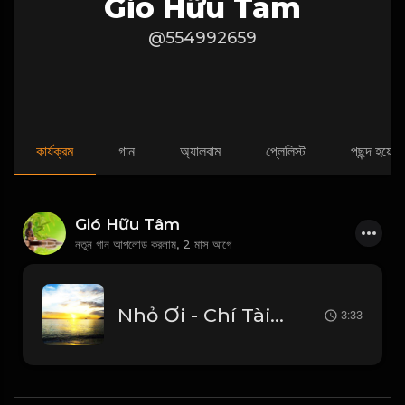
Gió Hữu Tâm
@554992659
কার্যক্রম
গান
অ্যালবাম
প্লেলিস্ট
পছন্দ হয়েছে
Gió Hữu Tâm
নতুন গান আপলোড করলাম,
2 মাস আগে
Nhỏ Ơi - Chí Tài Full Beat Tưởng Nhớ Danh Hài Chí Tài_1782008672743
3:33