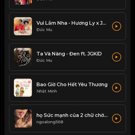
Vui Lắm Nha - Hương Ly x Jombie
Đức Mu
Ta Và Nàng - Đen ft. JGKiD
Đức Mu
Bao Giờ Cho Hết Yêu Thương
Nhật Minh
họ Sức mạnh của 2 chữ chờ đợi! Đạo
ngoalong568