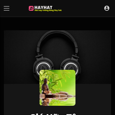
UA-68595121-17