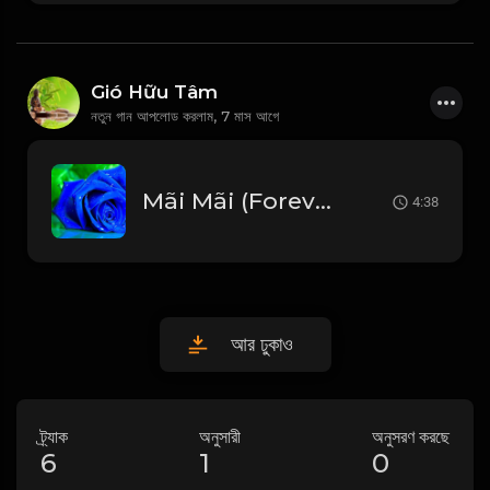
Gió Hữu Tâm
নতুন গান আপলোড করলাম,
7 মাস আগে
Mãi Mãi (Forever) 영원히사랑해 - Lam Trường (안재욱) Beat Chuẩn_1766654396787
4:38
আর ঢুকাও
ট্র্যাক
অনুসারী
অনুসরণ করছে
6
1
0