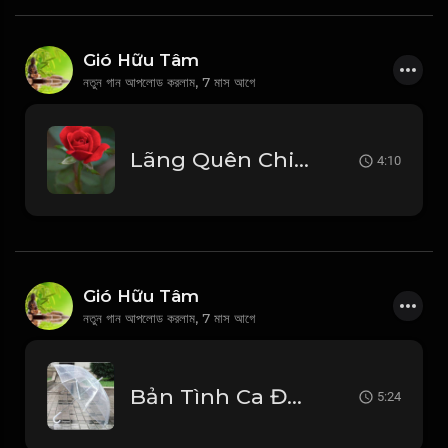
Gió Hữu Tâm
নতুন গান আপলোড করলাম,
7 মাস আগে
Lãng Quên Chiều Thu (Tui Hát) 周華健_1767946641396
4:10
Gió Hữu Tâm
নতুন গান আপলোড করলাম,
7 মাস আগে
Bản Tình Ca Đầu Tiên - Duy Khoa Beat Gốc_1767095231357
5:24