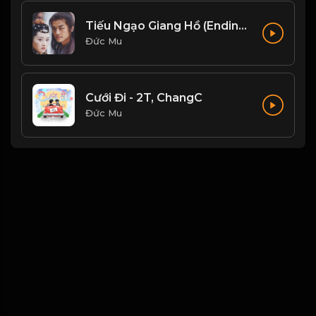
Tiếu Ngạo Giang Hồ (Ending Ost) - Liu Huan Ft Faye Wong
Đức Mu
Cưới Đi - 2T, ChangC
Đức Mu