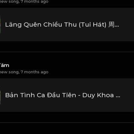
new song,
7 months ago
Lãng Quên Chiều Thu (Tui Hát) 周華健_1767946641396
Tâm
new song,
7 months ago
Bản Tình Ca Đầu Tiên - Duy Khoa Beat Gốc_1767095231357