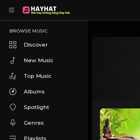
UA-68595121-17
BROWSE MUSIC
Discover
New Music
Top Music
Albums
Spotlight
Genres
Playlists