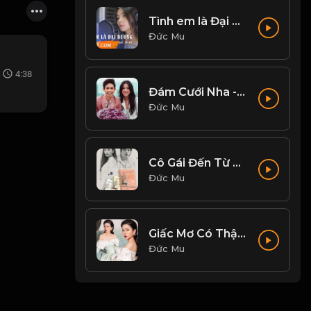
Tình em là Đại dương - Nhi Nhi Cover
Đức Mu
4:38
Đám Cưới Nha - Hồng Thanh, Mie
Đức Mu
Cô Gái Đến Từ Hôm Qua - Mỹ Tâm
Đức Mu
Giấc Mơ Có Thật - Lệ Quyên
Đức Mu