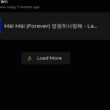
Tâm
new song,
7 months ago
Mãi Mãi (Forever) 영원히사랑해 - Lam Trường (안재욱) Beat Chuẩn_1766654396787
Load More