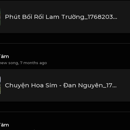
Phút Bối Rối Lam Trường_1768203785385
Tâm
new song,
7 months ago
Chuyện Hoa Sim - Đan Nguyên_1768202360495
Tâm