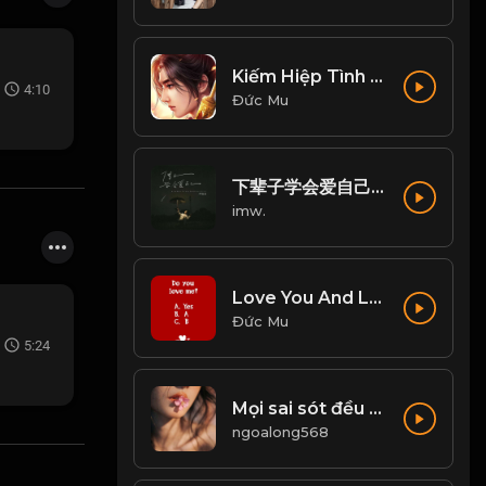
Kiếm Hiệp Tình -剑侠情 | Trần Phi Bình
4:10
Đức Mu
下辈子学会爱自己 (Live合唱版)
imw.
Love You And Love Me - Zhang Yao
Đức Mu
5:24
Mọi sai sót đều phải trả giá! Đạo
ngoalong568