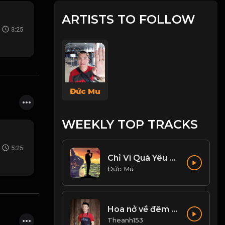
ARTISTS TO FOLLOW
3:25
Đức Mu
WEEKLY TOP TRACKS
5:25
Chỉ Vì Quá Yêu Em - Huy Vạc, Tiến Nguyễn Cover
Đức Mu
Hoa nở về đêm cover
Theanh153