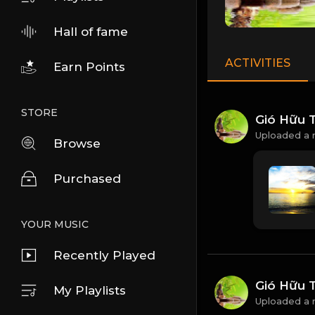
Hall of fame
ACTIVITIES
Earn Points
STORE
Gió Hữu 
Uploaded a 
Browse
Purchased
YOUR MUSIC
Recently Played
Gió Hữu 
My Playlists
Uploaded a 