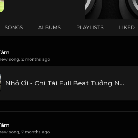
SONGS
ALBUMS
PLAYLISTS
LIKED
Tâm
new song,
2 months ago
Nhỏ Ơi - Chí Tài Full Beat Tưởng Nhớ Danh Hài Chí Tài_1782008672743
Tâm
new song,
7 months ago