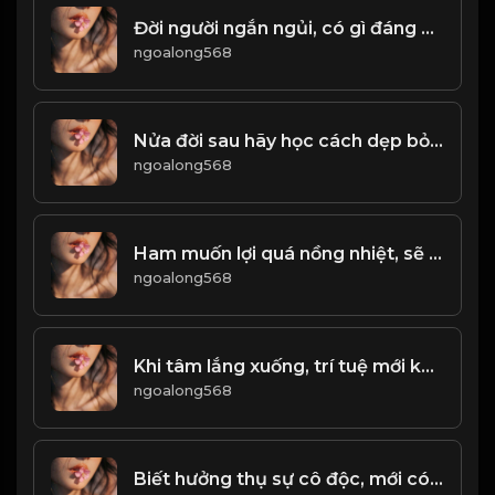
Đời người ngắn ngủi, có gì đáng để tranh đâu! & Đạo
ngoalong568
Nửa đời sau hãy học cách dẹp bỏ dục vọng! & Đạo
ngoalong568
Ham muốn lợi quá nồng nhiệt, sẽ rơi vào chỗ chết! Đạo
ngoalong568
Khi tâm lắng xuống, trí tuệ mới khởi sinh! & Đạo
ngoalong568
Biết hưởng thụ sự cô độc, mới có thể hiểu được nhân sinh! & Đạo