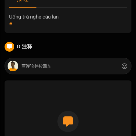
Uống trà nghe câu lan
#
0 注释