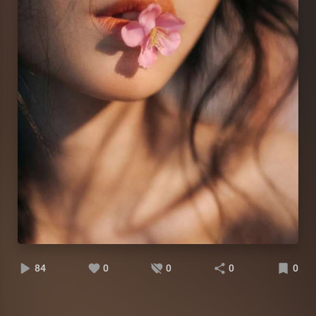
84
0
0
0
0