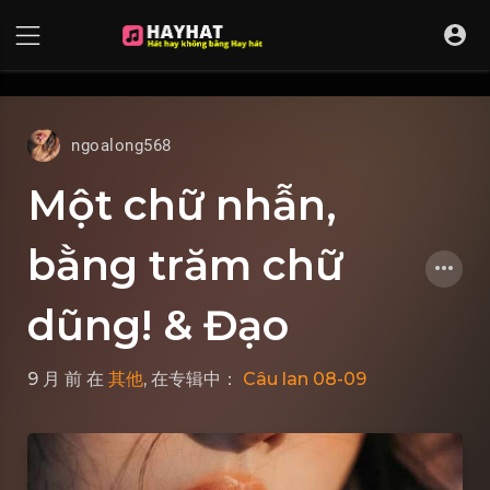
UA-68595121-17
ngoalong568
Một chữ nhẫn,
bằng trăm chữ
dũng! & Đạo
9 月 前
在
其他
, 在专辑中：
Câu lan 08-09