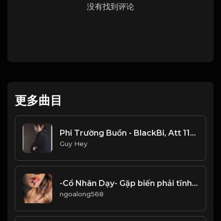
没有找到评论
更多曲目
Phi Trường Buồn - BlackBi, Att 117, Bubu Snowy
Guy Hey
-Cổ Nhân Dạy- Gặp biến phải tĩnh, gặp khó phải thay đổi Buông khi bế tắc kiềm chế trong thuận cảnh... đạo_đời
ngoalong568