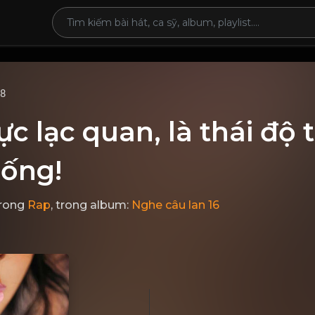
68
ực lạc quan, là thái độ 
sống!
rong
Rap
, trong album:
Nghe câu lan 16