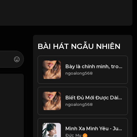
BÀI HÁT NGẪU NHIÊN
Bày là chính mình, trong cõi nhân sinh! Đạo
ngoalong568
Biết Đủ Mới Được Dài Lâu Đạo
ngoalong568
Mình Xa Mình Yêu - Juun Đăng Dũng
Đức Mu