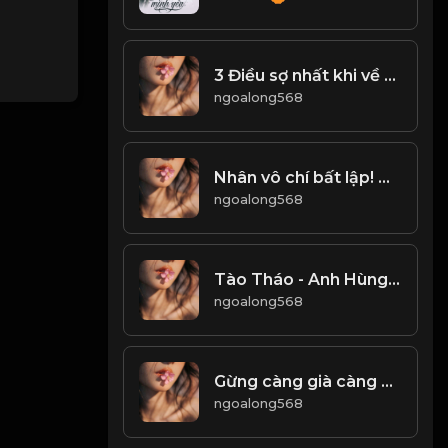
3 Điều sợ nhất khi về già! & Đạo
ngoalong568
Nhân vô chí bất lập! & Đạo
ngoalong568
Tào Tháo - Anh Hùng Hay Gian Hùng! & Đạo
ngoalong568
Gừng càng già càng cay! Đạo
ngoalong568