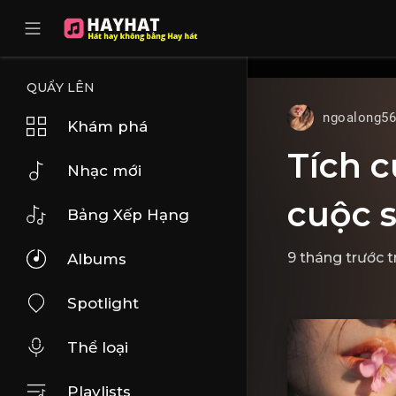
UA-68595121-17
QUẨY LÊN
ngoalong5
Khám phá
Tích c
Nhạc mới
cuộc 
Bảng Xếp Hạng
9 tháng trước
t
Albums
Spotlight
Thể loại
Playlists