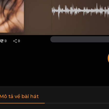
0
0
 Mô tả về bài hát