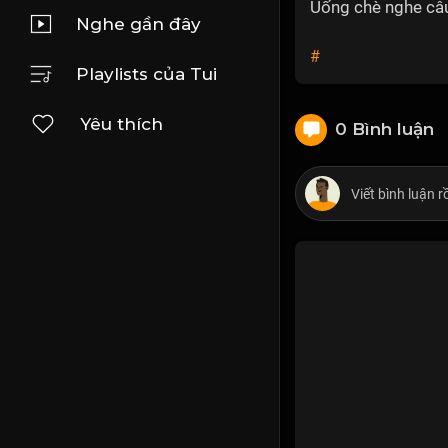
Uống chè nghe câu
Nghe gần đây
#
Playlists của Tui
Yêu thích
0 Bình luận