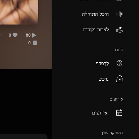
היכל התהילה
לצבור נקודות
0
80
0
חנות
לְדַפדֵף
נרכש
אירועים
אירועים
המוזיקה שלך