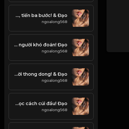
Quay đầu là bờ. Lùi một bước, tiến ba bước! & Đạo
ngoalong568
Thiên hạ lắm lúc nhiễu nhưôn, bởi lẽ người khó đoán! Đạo
ngoalong568
Không màng danh lợi, một đời thong dong! & Đạo
ngoalong568
Người cao minh không bao giờ tranh cãi, trước trẻ con phải học cách cúi đầu! Đạo
ngoalong568