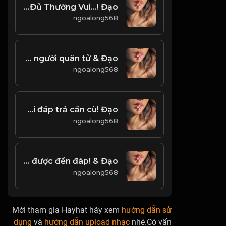
Biết Đủ Thường Vui...! Đạo
ngoalong568
Đạo của người quân tử & Đạo
ngoalong568
Đạo trời đáp trả cần cù! Đạo
ngoalong568
Kiên trì và nỗ lực, sẽ luôn được đền đáp! & Đạo
ngoalong568
Mới tham gia Hayhat hãy xem
hướng dẫn sử
dụng
và
hướng dẫn upload nhạc
nhé.Có vấn