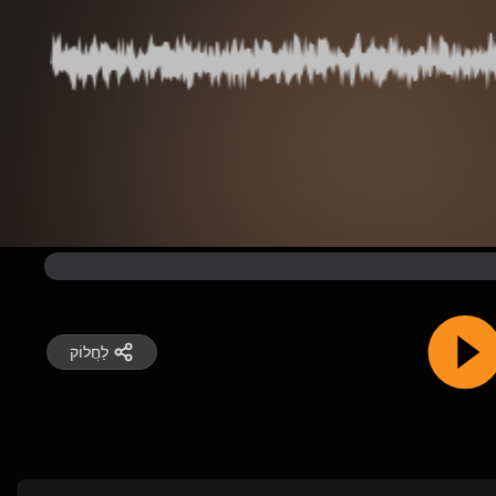
לַחֲלוֹק