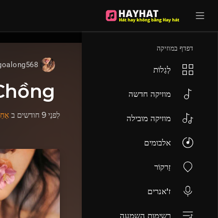
UA-68595121-17
דפדף במוזיקה
goalong568
לְגַלוֹת
 Chồng
מוזיקה חדשה
לִפנֵי 9 חודשים
ב
אַחֵ
מוזיקה מובילה
אלבומים
זַרקוֹר
ז'אנרים
רשימות השמעה