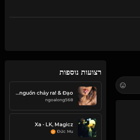
רצועות נוספות
Công cha như núi thái sơn Nghĩa mẹ như nước trong nguồn chảy ra! & Đạo
ngoalong568
Xa - LK, Magicz
Đức Mu