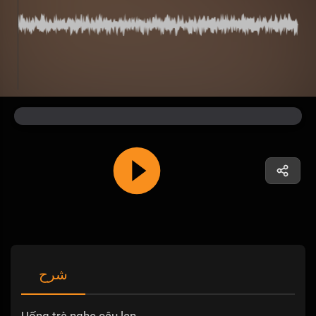
شرح
Uống trà nghe câu lan