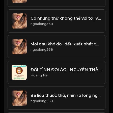
Có những thứ không thể với tới, vậy thì nhìn từ xa cũng được. Chấp nhận sự bình thường của bản thân, bởi hạnh phúc không phải là đích đến, mà chính là
ngoalong568
Mọi đau khổ đời, đều xuất phát từ cái tâm chật hòi...! Đạo
ngoalong568
ĐỔI TÌNH ĐỔI ÁO - NGUYỄN THÀNH ĐẠT - GIA HUY COVER - NHẠC CHILL CỰC HAY
Hoàng Hải
Ba liều thuốc thử, nhìn rõ lòng người! & Đạo
ngoalong568