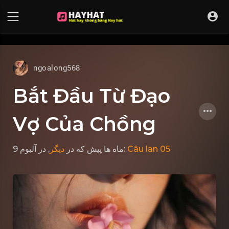
UA-68595121-17
ngoalong568
Bắt Đầu Từ Đạo
Vợ Của Chồng
دیگر
که در
9 ماه ها پیش
, در آلبوم:
Câu lan 05