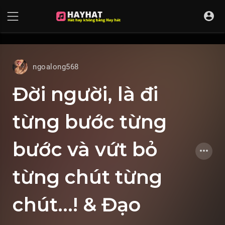
UA-68595121-17
ngoalong568
Đời người, là đi
từng bước từng
bước và vứt bỏ
từng chút từng
chút...! & Đạo