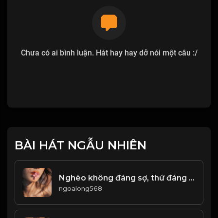
Chưa có ai bình luận. Hát hay hay dở nói một câu :/
BÀI HÁT NGẪU NHIÊN
Nghèo không đáng sợ, thứ đáng sợ là mất đi ý chí! & Đạo
ngoalong568