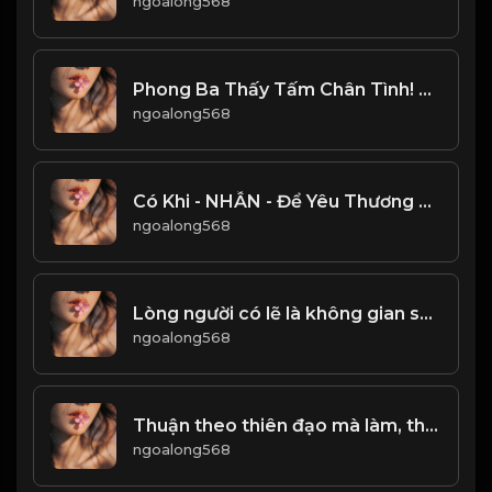
ngoalong568
Phong Ba Thấy Tấm Chân Tình! Đạo
ngoalong568
Có Khi - NHẪN - Để Yêu Thương Có khi - NHẪN - Để Liệu Đường Lo Toan & Đạo
ngoalong568
Lòng người có lẽ là không gian sâu nhất...! Đạo
ngoalong568
Thuận theo thiên đạo mà làm, thì bình an khỏe mạnh. Làm trái ngược với thiên đường sẽ được đưa ra tai họa! Đạo
ngoalong568