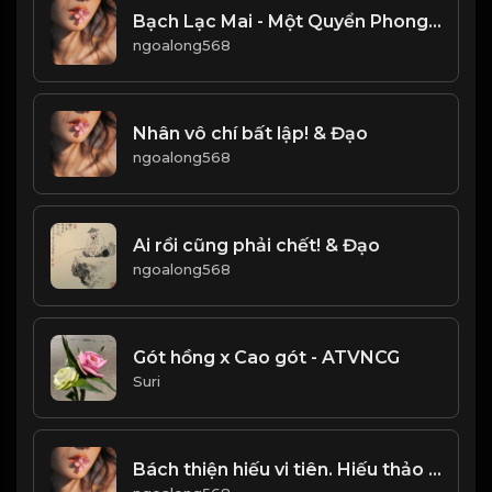
Bạch Lạc Mai - Một Quyển Phong Hoa Đại Đường! & Đạo
ngoalong568
Nhân vô chí bất lập! & Đạo
ngoalong568
Ai rồi cũng phải chết! & Đạo
ngoalong568
Gót hồng x Cao gót - ATVNCG
Suri
Bách thiện hiếu vi tiên. Hiếu thảo là gốc rễ, để làm người lương thiện! & Đạo