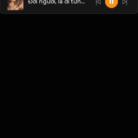
Đời người, là đi từng bước từng bước và vứt bỏ từng chút từng chút...! & Đạo
Liên hệ Admin
Vietnam
Blogs
•
Bản quyền
•
Giới thiệu
•
Điều khoản
•
Liên
hệ
•
Quy định
•
Faqs
•
Thêm
© 2026 Hayhat.Net