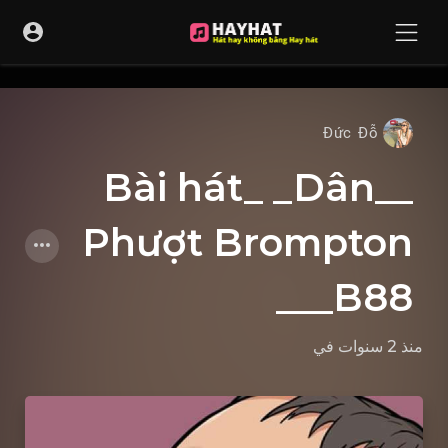
UA-68595121-17
Đức Đỗ
__Bài hát_ _Dân
Phượt Brompton
B88___
منذ 2 سنوات
في