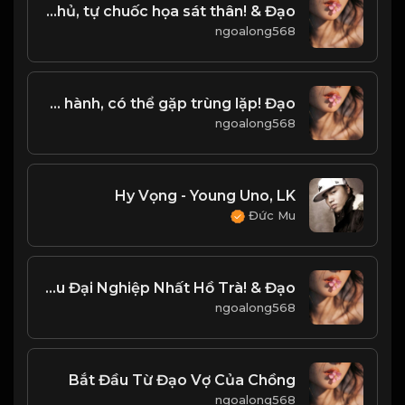
Hàn Tín - Công cao quá chủ, tự chuốc họa sát thân! & Đạo
ngoalong568
Nhân sinh họa phúc song hành, có thể gặp trùng lặp! Đạo
ngoalong568
Hy Vọng - Young Uno, LK
Đức Mu
Vạn Trượng Hồng Trần Tam Bôi Tửu Thiên Thu Đại Nghiệp Nhất Hồ Trà! & Đạo
ngoalong568
Bắt Đầu Từ Đạo Vợ Của Chồng
ngoalong568