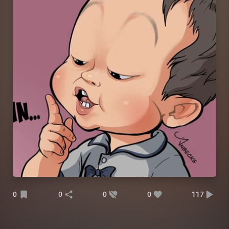
0
0
0
0
117