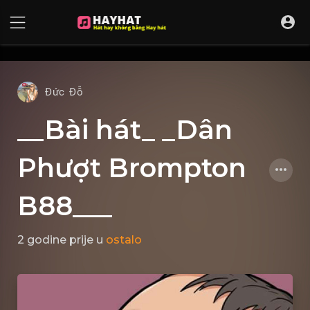
UA-68595121-17
Đức Đỗ
__Bài hát_ _Dân
Phượt Brompton
B88___
2 godine prije
u
ostalo