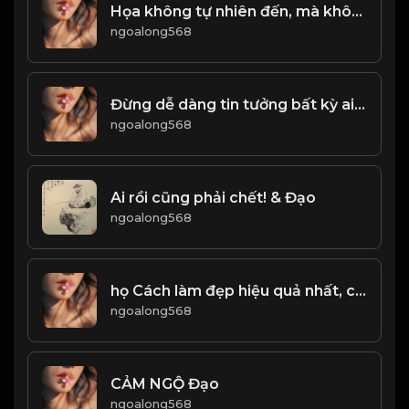
Họa không tự nhiên đến, mà không có lý do... Phúc không tự nhiên đến, một cách tình cờ ! & Đạo
ngoalong568
Đừng dễ dàng tin tưởng bất kỳ ai, phải có sự đề phòng nhất định! & Đạo
ngoalong568
Ai rồi cũng phải chết! & Đạo
ngoalong568
họ Cách làm đẹp hiệu quả nhất, chính là Bảo Dũng! Đạo (1)
ngoalong568
CẢM NGỘ Đạo
ngoalong568