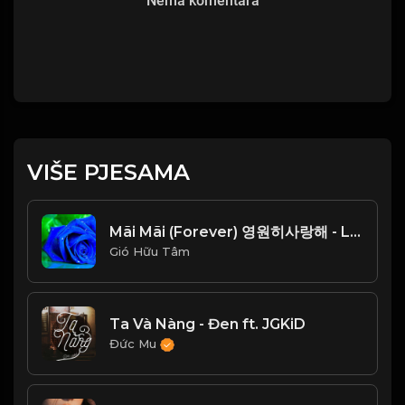
Nema komentara
VIŠE PJESAMA
Mãi Mãi (Forever) 영원히사랑해 - Lam Trường (안재욱) Beat Chuẩn_1766654396787
Gió Hữu Tâm
Ta Và Nàng - Đen ft. JGKiD
Đức Mu