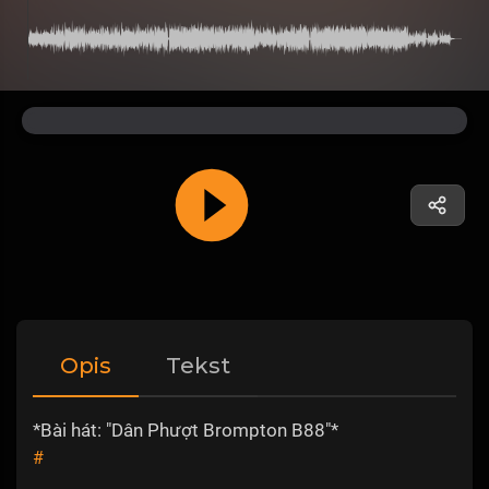
Opis
Tekst
*Bài hát: "Dân Phượt Brompton B88"*
#