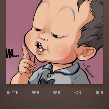
119
0
0
0
0