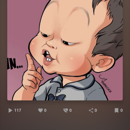
117
0
0
0
0