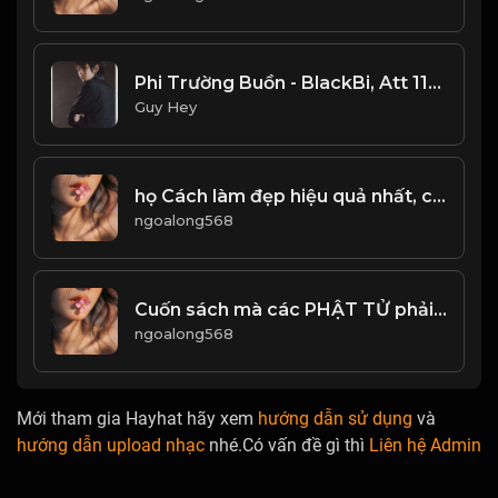
Phi Trường Buồn - BlackBi, Att 117, Bubu Snowy
Guy Hey
họ Cách làm đẹp hiệu quả nhất, chính là Bảo Dũng! Đạo (1)
ngoalong568
Cuốn sách mà các PHẬT TỬ phải đọc lại nhiều lần trong đời! Đạo
ngoalong568
Mới tham gia Hayhat hãy xem
hướng dẫn sử dụng
và
hướng dẫn upload nhạc
nhé.Có vấn đề gì thì
Liên hệ Admin