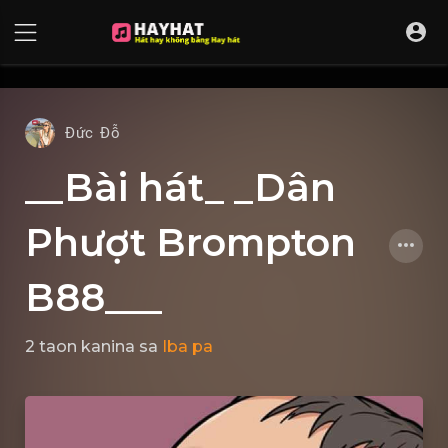
UA-68595121-17
Đức Đỗ
__Bài hát_ _Dân
Phượt Brompton
B88___
2 taon kanina
sa
Iba pa