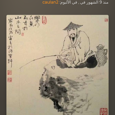
caulan2
, في الألبوم:
في
منذ 9 الشهور