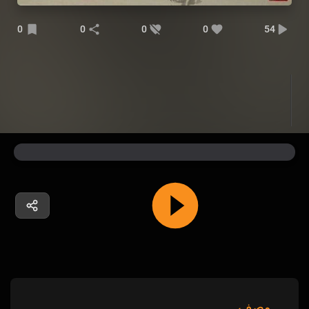
0
0
0
0
54
وصف