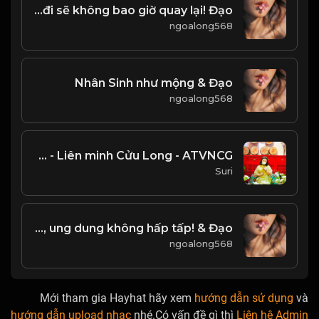
Hoa sẽ nở, nhưng tuổi trẻ qua đi sẽ không bao giờ quay lại! Đạo
ngoalong568
Nhân Sinh như mộng & Đạo
ngoalong568
Tình Yêu Ngủ Quên - Liên minh Cửu Long - ATVNCG
Suri
Dục tốc bất đạt, tiến vọt dễ tiêu vong. Kẻ trí nho phong, ung dung không hấp tấp! & Đạo
ngoalong568
Mới tham gia Hayhat hãy xem
hướng dẫn sử dụng
và
hướng dẫn upload nhạc
nhé.Có vấn đề gì thì
Liên hệ Admin