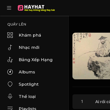
UA-68595121-17
QUẨY LÊN
Khám phá
Nhạc mới
Bảng Xếp Hạng
Albums
Spotlight
Thể loại
1
Ai rồi 
Playlists