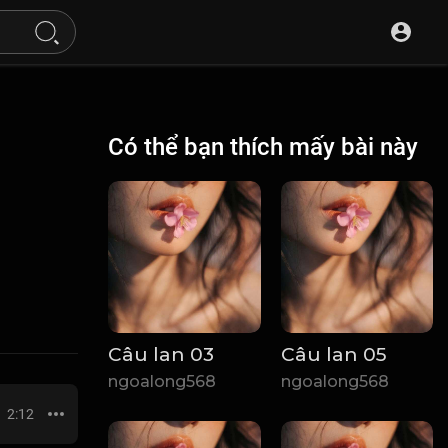
Có thể bạn thích mấy bài này
Câu lan 03
Câu lan 05
ngoalong568
ngoalong568
2:12