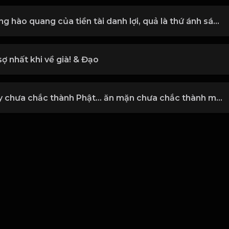
Ánh Sáng hào quang của tiền tài danh lợi, quả là thứ ánh sáng coa sức hút ma mị! & Đạo
sợ nhất khi về già! & Đạo
Ăn chay chưa chắc thành Phật… ăn mặn chưa chắc thành ma hướng