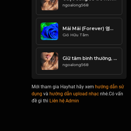
ngoalong568
Mãi Mãi (Forever) 영원히사랑해 - Lam Trường (안재욱) Beat Chuẩn_1766654396787
Gió Hữu Tâm
Giữ tâm bình thường, sống đời an nhiên! Đạo
ngoalong568
Mới tham gia Hayhat hãy xem
hướng dẫn sử
dụng
và
hướng dẫn upload nhạc
nhé.Có vấn
đề gì thì
Liên hệ Admin