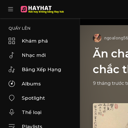
UA-68595121-17
QUẨY LÊN
ngoalong5
Khám phá
Ăn ch
Nhạc mới
chắc 
Bảng Xếp Hạng
9 tháng trước
t
Albums
Spotlight
Thể loại
Playlists