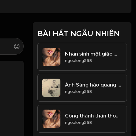
BÀI HÁT NGẪU NHIÊN
Nhân sinh một giấc mơ trường... Ai đã tỉnh, ai người còn mê! Đạo
ngoalong568
Ánh Sáng hào quang của tiền tài danh lợi, quả là thứ ánh sáng coa sức hút ma mị! & Đạo
ngoalong568
Công thành thân thoái, thiên chi đạo! Đạo
ngoalong568