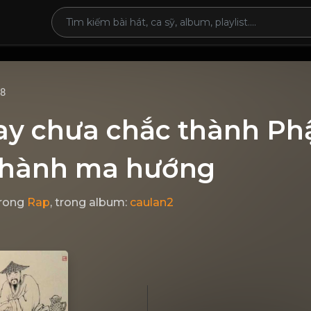
68
ay chưa chắc thành Ph
thành ma hướng
rong
Rap
, trong album:
caulan2