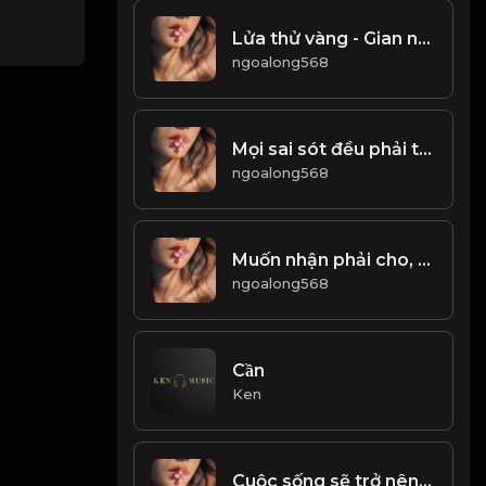
Lửa thử vàng - Gian nan thử sức! & Đạo
ngoalong568
Mọi sai sót đều phải trả giá! Đạo
ngoalong568
Muốn nhận phải cho, cuộc đời có phải mất Đạo
ngoalong568
Cần
Ken
Cuộc sống sẽ trở nên tươi đẹp, chỉ bằng cách không bận tâm tới những điều không đáng! & Đạo