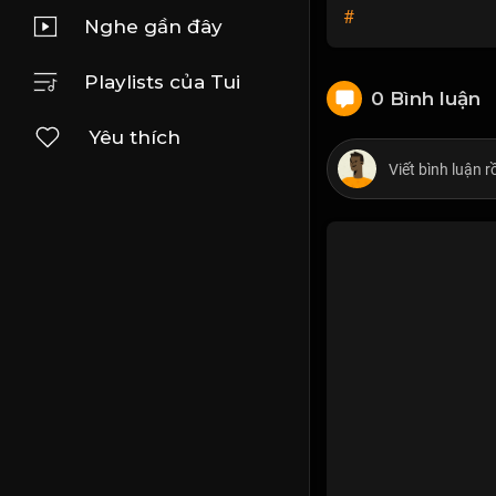
#
Nghe gần đây
Playlists của Tui
0 Bình luận
Yêu thích