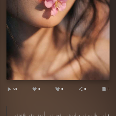
68
0
0
0
0