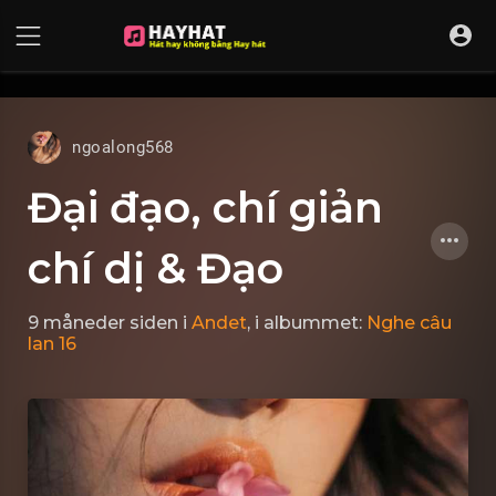
UA-68595121-17
ngoalong568
Đại đạo, chí giản
chí dị & Đạo
9 måneder siden
i
Andet
, i albummet:
Nghe câu
lan 16