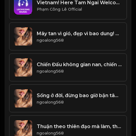
Vietnam! Here Tam Ngai Welcome
Phạm Công Lê Official
Mây tan vì gió, đẹp vì bao dung! & Đạo
ngoalong568
Chiến Đấu không gian nan, chiến thắng không vinh quang! Đạo
ngoalong568
Sống ở đời, đừng bao giờ bận tâm đến ánh mắt của người khác! & Đạo
ngoalong568
Thuận theo thiên đạo mà làm, thì bình an khỏe mạnh. Làm trái ngược với thiên đường sẽ được đưa ra tai họa! Đạo
ngoalong568