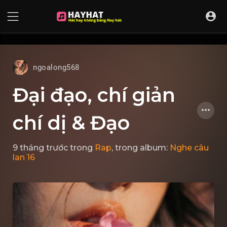
UA-68595121-17
ngoalong568
Đại đạo, chí giản
chí dị & Đạo
9 tháng trước
trong
Rap
, trong album:
Nghe câu
lan 16