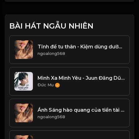
BÀI HÁT NGẪU NHIÊN
Tĩnh để tu thân - Kiệm dùng dưỡng đức! Đạo
ngoalong568
Mình Xa Mình Yêu - Juun Đăng Dũng
Đức Mu
Ánh Sáng hào quang của tiền tài danh lợi, quả là thứ ánh sáng coa sức hút ma mị! & Đạo
ngoalong568