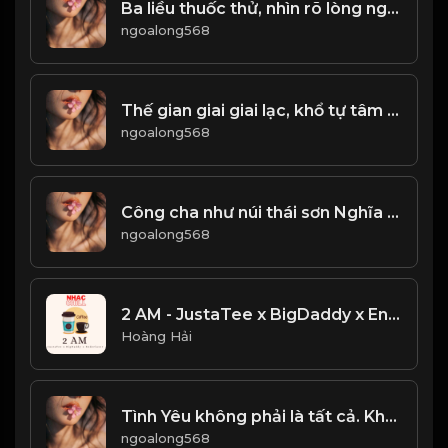
Ba liều thuốc thử, nhìn rõ lòng người! & Đạo
ngoalong568
Thế gian giai giai lạc, khổ tự tâm sinh! Đạo
ngoalong568
Công cha như núi thái sơn Nghĩa mẹ như nước trong nguồn chảy ra! & Đạo
ngoalong568
2 AM - JustaTee x BigDaddy x Enderlazer - NHẠC TRẺ HOT TIKTOK CỰC HAY
Hoàng Hải
Tình Yêu không phải là tất cả. Không phải cứ cho đi, là sẽ được nhận lại...! & Đạo
ngoalong568