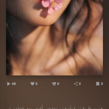
68
0
0
0
0