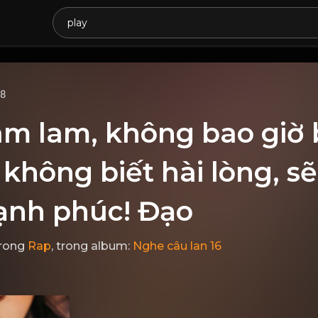
68
m lam, không bao giờ b
không biết hài lòng, s
hạnh phúc! Đạo
rong
Rap
, trong album:
Nghe câu lan 16