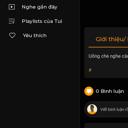
Nghe gần đây
Playlists của Tui
Yêu thích
Giới thiệu/
Uống chè nghe câu
#
0 Bình luận