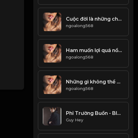
Cuộc đời là những chuyến đi, chỉ có buông bỏ mới có thể tiến xa hơn! & Đạo
ngoalong568
Ham muốn lợi quá nồng nhiệt, sẽ rơi vào chỗ chết! Đạo
ngoalong568
Những gì không thể giết được ta sẽ tạo ra mạnh mẽ hơn! Đạo
ngoalong568
Phi Trường Buồn - BlackBi, Att 117, Bubu Snowy
Guy Hey