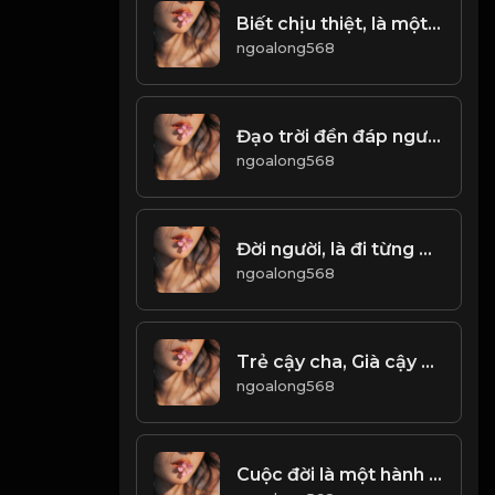
Biết chịu thiệt, là một cảnh giới của việc làm người! & Đạo
ngoalong568
Đạo trời đền đáp người cần cù! & Đạo
ngoalong568
Đời người, là đi từng bước từng bước và vứt bỏ từng chút từng chút...! & Đạo
ngoalong568
Trẻ cậy cha, Già cậy ai...! & Đạo
ngoalong568
Cuộc đời là một hành trình chinh phục, và đối thủ lớn nhất chính là bản thân ta! & Đạo