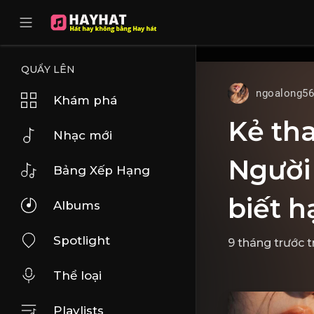
UA-68595121-17
QUẨY LÊN
ngoalong5
Khám phá
Kẻ tha
Nhạc mới
Người 
Bảng Xếp Hạng
biết 
Albums
Spotlight
9 tháng trước
t
Thể loại
Playlists