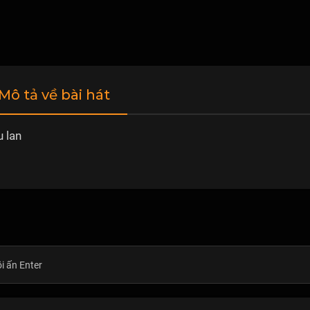
 Mô tả về bài hát
 lan