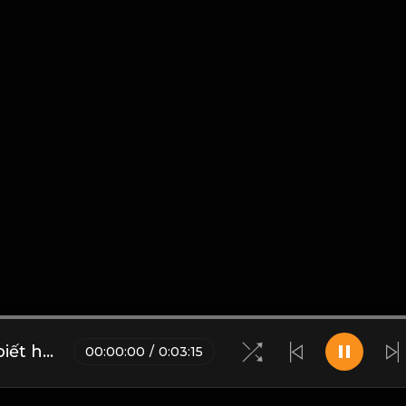
Kẻ tham lam, không bao giờ biết hài lòng. Người không biết hài lòng, sẽ không bao giờ biết hạnh phúc! Đạo
00
:
00
:
00
/
0
:
03
:
15