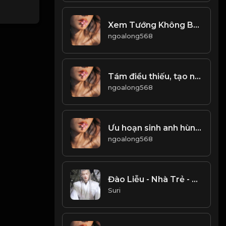
Xem Tướng Không Bằng Xem Tâm & Đạo
ngoalong568
Tám điều thiếu, tạo nhân cầu mà không được! Đạo
ngoalong568
Ưu hoạn sinh anh hùng, an nhàn sinh kẻ tầm thường! & Đạo
ngoalong568
Đào Liễu - Nhà Trẻ - ATVNCG
Suri