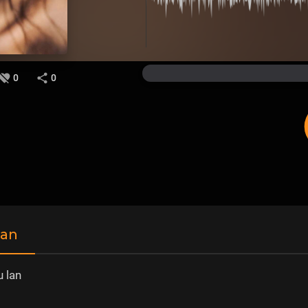
0
0
wan
 lan