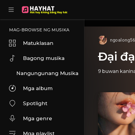
UA-68595121-17
MAG-BROWSE NG MUSIKA
ngoalong5
Matuklasan
Đại đạ
Bagong musika
9 buwan kanin
Nangungunang Musika
Mga album
Spotlight
Mga genre
Mga playlist