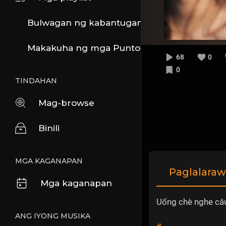
Bulwagan ng kabantuganan
Makakuha ng mga Puntos
68
0
0
TINDAHAN
Mag-browse
Binili
MGA KAGANAPAN
Paglalara
Mga kaganapan
Uống chè nghe câu
ANG IYONG MUSIKA