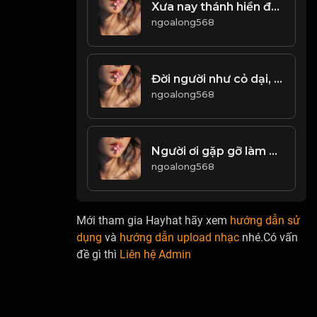
Xưa nay thánh hiền đều tịch mịch Chỉ phường thơ rượu thích lưu danh! Đạo
ngoalong568
Đời người như cỏ dại, mang trong mình sức sống kiệt sức! Đạo
ngoalong568
Người ơi gặp gỡ làm chi Trăm năm biết có duyên gì hay không! & Đạo
ngoalong568
Mới tham gia Hayhat hãy xem
hướng dẫn sử
dụng
và
hướng dẫn upload nhạc
nhé.Có vấn
đề gì thì
Liên hệ Admin