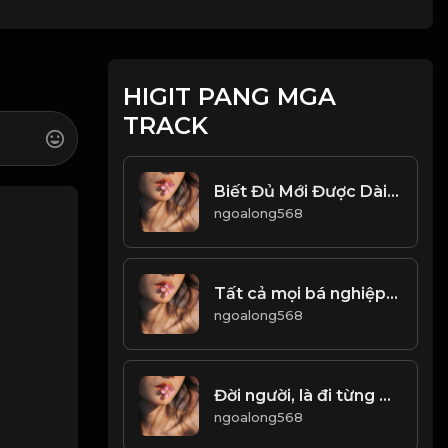
HIGIT PANG MGA
TRACK
Biết Đủ Mới Được Dài Lâu Đạo
ngoalong568
Tất cả mọi bá nghiệp ngàn thu, đều bắt nguồn từ những thời khắc sơn cùng thủy tận! & Đạo
ngoalong568
Đời người, là đi từng bước từng bước và vứt bỏ từng chút từng chút...! & Đạo
ngoalong568