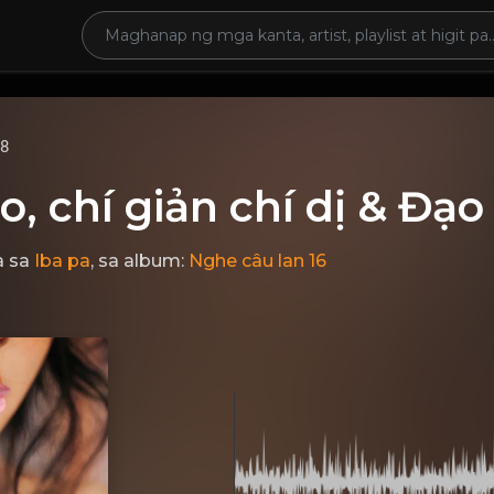
68
o, chí giản chí dị & Đạo
a
sa
Iba pa
, sa album:
Nghe câu lan 16