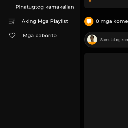
#
Pinatugtog kamakailan
Aking Mga Playlist
0 mga kome
Mga paborito