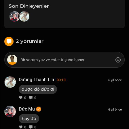
Son Dinleyenler
2 yorumlar
Dương Thanh Lin
00:10
6 yıl önce
được đó đức ơi
0
0
Đức Mu
6 yıl önce
hay đó
0
0