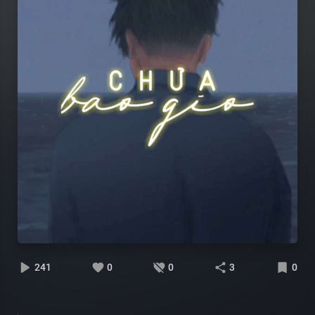
241
0
0
3
0