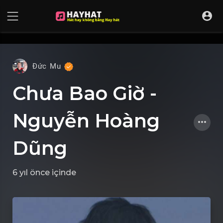
UA-68595121-17
Đức Mu
Chưa Bao Giờ -
Nguyễn Hoàng
Dũng
6 yıl önce
içinde