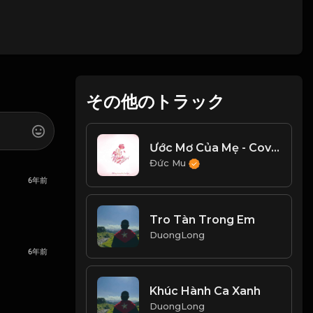
その他のトラック
Ước Mơ Của Mẹ - Cover Ngọc Khánh Chi
Đức Mu
6年前
Tro Tàn Trong Em
DuongLong
6年前
Khúc Hành Ca Xanh
DuongLong