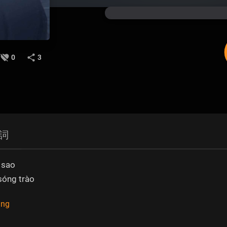
0
3
詞
ì sao
sóng trào
ũng