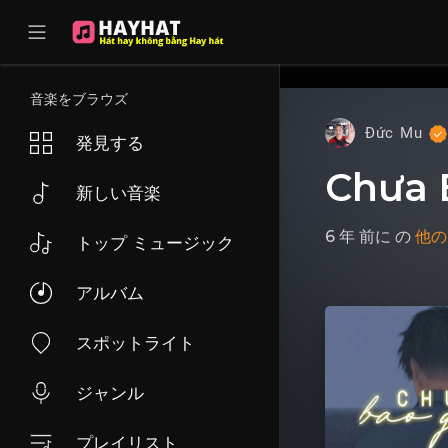
UA-68595121-17
音楽をブラウズ
Đức Mu
発見する
Chưa 
新しい音楽
6 年 前に
の
他の
トップ ミュージック
アルバム
スポットライト
ジャンル
プレイリスト