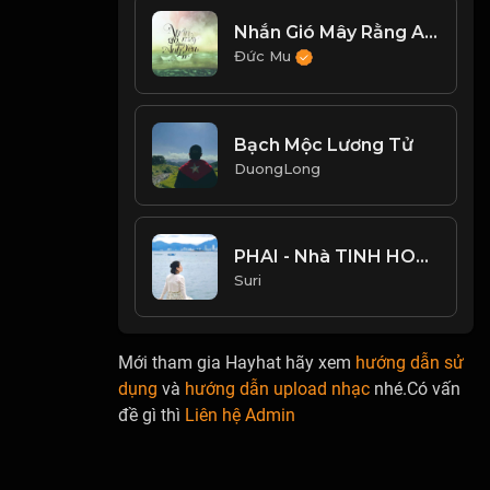
Nhắn Gió Mây Rằng Anh Yêu Em - Hoàng Hải
Đức Mu
Bạch Mộc Lương Tử
DuongLong
PHAI - Nhà TINH HOA _ ANH TRAI VƯỢT NGÀN CHÔNG GAI 2024
Suri
Mới tham gia Hayhat hãy xem
hướng dẫn sử
dụng
và
hướng dẫn upload nhạc
nhé.Có vấn
đề gì thì
Liên hệ Admin