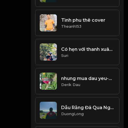
Tình phu thê cover
Theanh153
Có hẹn với thanh xuân Mashup Haru Haru
Suri
nhung mua dau yeu-derik-s1.mp3
Derik Dau
Dẫu Rằng Đã Qua Ngần Ấy Năm
DuongLong