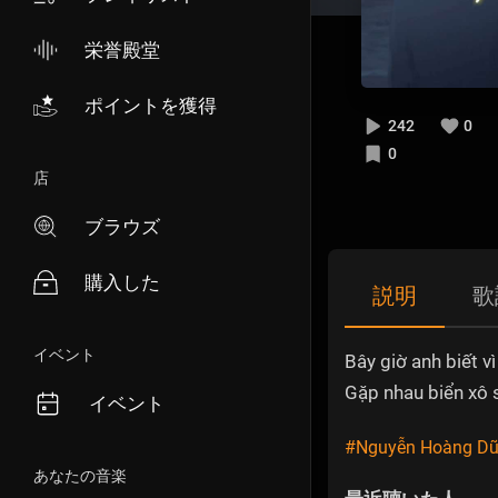
栄誉殿堂
ポイントを獲得
242
0
0
店
ブラウズ
購入した
説明
歌
イベント
Bây giờ anh biết v
Gặp nhau biển xô 
イベント
#Nguyễn Hoàng D
あなたの音楽