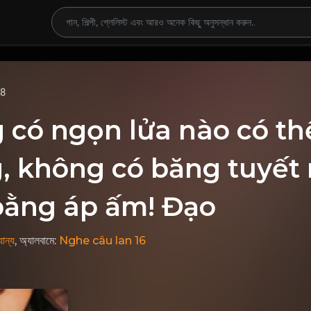
68
 có ngọn lửa nào có th
, không có băng tuyết 
bằng áp ấm! Đạo
ান্য
, অ্যালবামে:
Nghe câu lan 16