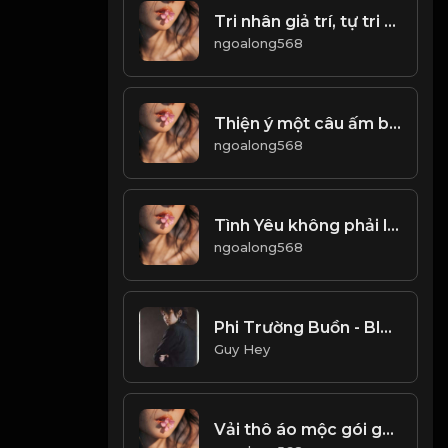
Tri nhân giả trí, tự tri giả minh! & Đạo
ngoalong568
Thiện ý một câu ấm ba đông, lời ác lạnh người sáu tháng ròng! & Đạo
ngoalong568
Tình Yêu không phải là tất cả. Không phải cứ cho đi, là sẽ được nhận lại...! & Đạo
ngoalong568
Phi Trường Buồn - BlackBi, Att 117, Bubu Snowy
Guy Hey
Vải thô áo mộc gói ghém tháng năm, tâm hồn thấm đẫm thi văn, khí chất tựa trăng ngần! & Đạo