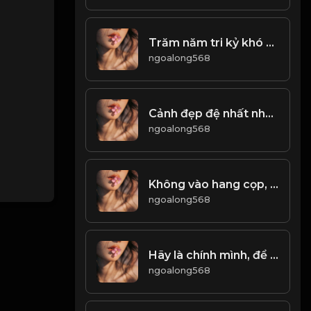
Trăm năm tri kỷ khó tìm tri âm khó gặp,bạn hiền khó quen Bất chợt mà chẳng bất ngờ,tưởng Là tình cờ,ai ngờ lại là phận duyên
ngoalong568
Cảnh đẹp đệ nhất nhân sinh. Hoa chưa nở hết, nguyệt chưa tròn vành! & Đạo
ngoalong568
Không vào hang cọp, sao bắt được cọp con! Đạo
ngoalong568
Hãy là chính mình, để yêu và ghét được tự do! & Đạo
ngoalong568