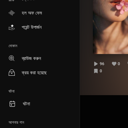
হল অফ ফেম
পয়েন্ট উপার্জন
দোকান
ব্রাউজ করুন
96
0
0
ক্রয় করা হয়েছে
ঘটনা
ঘটনা
আপনার গান