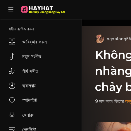
UA-68595121-17
সঙ্গীত ব্রাউজ করুন
ngoalong5
আবিষ্কার করুন
Không
নতুন সংগীত
nhàng
শীর্ষ সঙ্গীত
chảy 
অ্যালবাম
স্পটলাইট
9 মাস আগে
ভিতরে
অন্য
জেনারস
প্লেলিস্ট