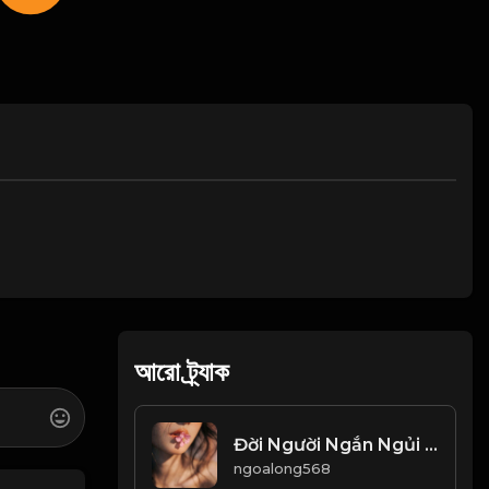
আরো ট্র্যাক
Đời Người Ngắn Ngủi - Nhân Sinh Vô Thường! Đạo
ngoalong568