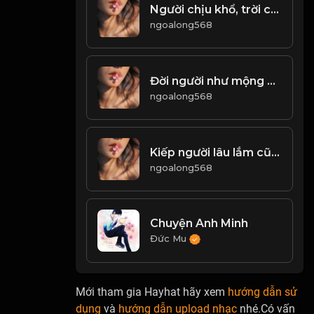
Người chịu khổ, trời cao phụ! Đạo
ngoalong568
Đời người như mộng như mơ, vô thường là trạng thái bình thường của sinh mệnh! Đạo
ngoalong568
Kiếp người lâu lắm cũng trăm năm...! & Đạo
ngoalong568
Chuyện Anh Minh
Đức Mu
Mới tham gia Hayhat hãy xem
hướng dẫn sử
dụng
và
hướng dẫn upload nhạc
nhé.Có vấn