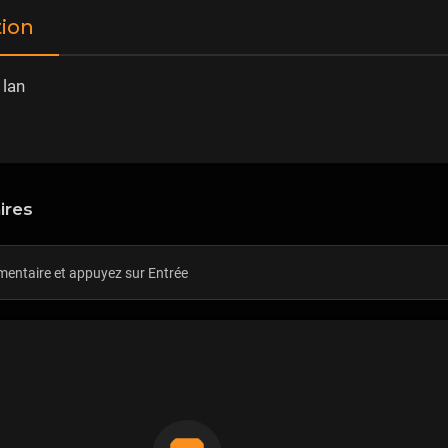
tion
 lan
ires