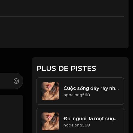
PLUS DE PISTES
Cuộc sống đầy rẫy những cam bẫy, một bước sai, có thể sai cả đời! Đạo
ngoalong568
Đời người, là một cuộc tu hành! & Đạo
ngoalong568