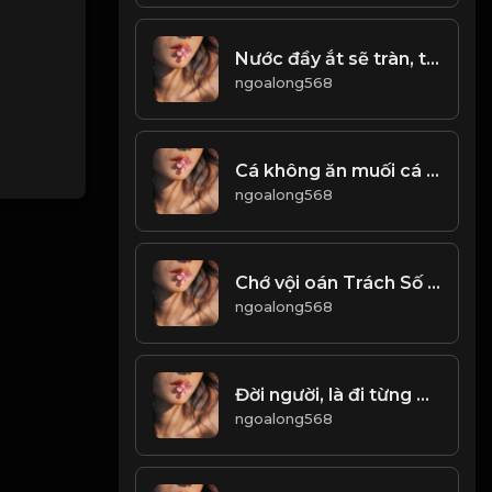
Nước đầy ắt sẽ tràn, trăng tròn rồi lại khuyết! & Đạo
ngoalong568
Cá không ăn muối cá ươn... Con cãi cha mẹ trăm đường con hư! & Đạo
ngoalong568
Chớ vội oán Trách Số Phận Không Công Bằng, cũng đừng oán trách cơ hội quá xa vời...! & Đạo
ngoalong568
Đời người, là đi từng bước từng bước và vứt bỏ từng chút từng chút...! & Đạo
ngoalong568