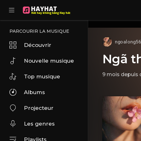
UA-68595121-17
PARCOURIR LA MUSIQUE
ngoalong5
Découvrir
Ngã th
Nouvelle musique
9 mois depuis
Top musique
Albums
Projecteur
Les genres
Playlists