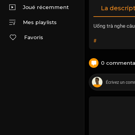
Joué récemment
La descrip
Mes playlists
Uống trà nghe câu
Favoris
#
0 commenta