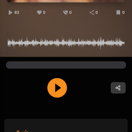
83
0
0
0
0
شرح