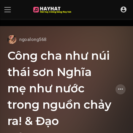
UA-68595121-17
ngoalong568
Công cha như núi
thái sơn Nghĩa
mẹ như nước
trong nguồn chảy
ra! & Đạo