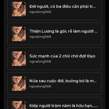
Đời người, có ba điều cần phải tránh xa! Đạo
ngoalong568
Thiện Lương là gốc rễ làm người! & Đạo
ngoalong568
Sức mạnh của 2 chữ chờ đợi! Đạo
ngoalong568
Nửa sau cuộc đời, buông bỏ là một loại tu hành! & Đạo
ngoalong568
Kiếp người trăm năm là hữu hạn... Quá khứ đã qua, một đi không trở lại! & Đạo