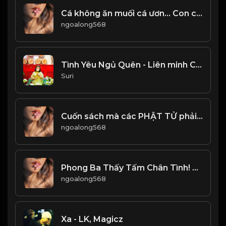
Cá không ăn muối cá ươn... Con cãi cha mẹ trăm đường con hư! & Đạo
ngoalong568
Tình Yêu Ngủ Quên - Liên minh Cửu Long - ATVNCG
Suri
Cuốn sách mà các PHẬT TỬ phải đọc lại nhiều lần trong đời! Đạo
ngoalong568
Phong Ba Thấy Tấm Chân Tình! & Đạo
ngoalong568
Xa - LK, Magicz