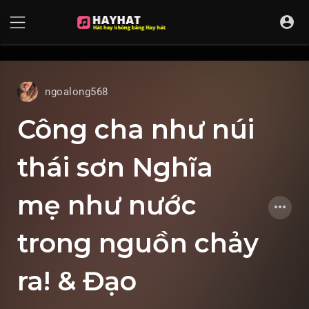
UA-68595121-17
ngoalong568
Công cha như núi
thái sơn Nghĩa
mẹ như nước
trong nguồn chảy
ra! & Đạo