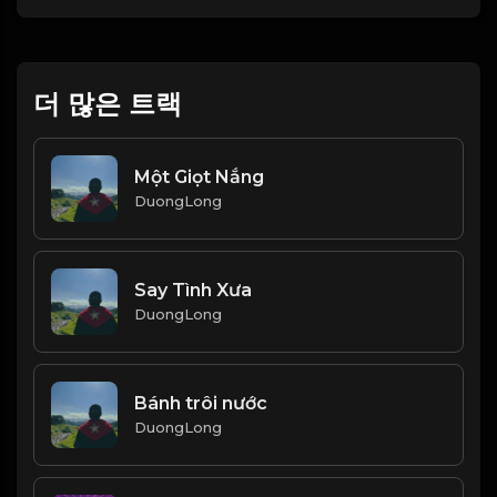
더 많은 트랙
Một Giọt Nắng
DuongLong
Say Tình Xưa
DuongLong
Bánh trôi nước
DuongLong