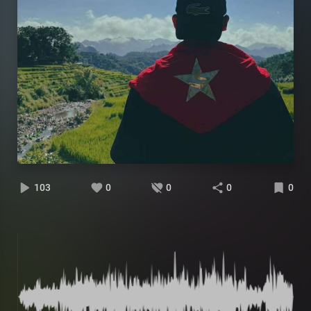
103
0
0
0
0