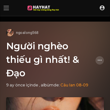
UA-68595121-17
ngoalong568
Người nghèo
thiếu gì nhất! &
Đạo
9 ay önce
içinde
, albümde:
Câu lan 08-09