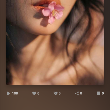
108
0
0
0
0