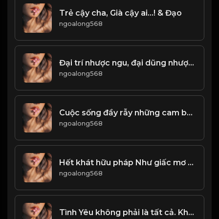
Trẻ cậy cha, Già cậy ai...! & Đạo
ngoalong568
Đại trí nhược ngu, đại dũng nhược khiếp! & Đạo
ngoalong568
Cuộc sống đầy rẫy những cam bẫy, một bước sai, có thể sai cả đời! Đạo
ngoalong568
Hết khát hữu pháp Như giấc mơ hão huyền...! Đạo
ngoalong568
Tình Yêu không phải là tất cả. Không phải cứ cho đi, là sẽ được nhận lại...! & Đạo