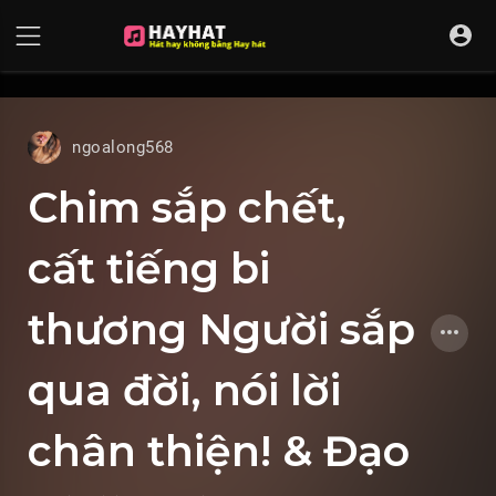
UA-68595121-17
ngoalong568
Chim sắp chết,
cất tiếng bi
thương Người sắp
qua đời, nói lời
chân thiện! & Đạo