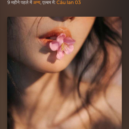
9 महीने पहले
में
अन्य
, एल्बम में:
Câu lan 03