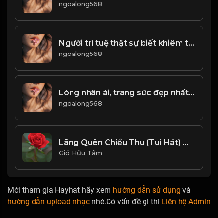
ngoalong568
Người trí tuệ thật sự biết khiêm tốn, sống một cách khiêm nhường thấp điệu! & Đạo
ngoalong568
Lòng nhân ái, trang sức đẹp nhất của đời người! & Đạo
ngoalong568
Lãng Quên Chiều Thu (Tui Hát) 周華健_1767946641396
Gió Hữu Tâm
Mới tham gia Hayhat hãy xem
hướng dẫn sử dụng
và
hướng dẫn upload nhạc
nhé.Có vấn đề gì thì
Liên hệ Admin