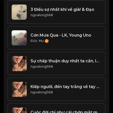
3 Điều sợ nhất khi về già! & Đạo
ngoalong568
Cơn Mưa Qua - LK, Young Uno
Đức Mu
Sự chấp thuận duy nhất ta cần, là của chính mình! Đạo
ngoalong568
Kiếp người, đến tay trắng về tay không. Ý nghĩa đích thực của cuộc sống không nằm ở vẻ hào nhoáng bên ngoài, mà chính là sự tự do của Tâm Hồn! & Đ
ngoalong568
Cuộc đời chỉ như cái chớp mắt mà thôi! Đạo