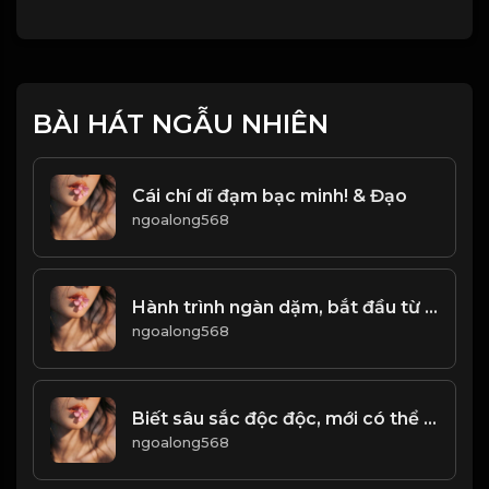
BÀI HÁT NGẪU NHIÊN
Cái chí dĩ đạm bạc minh! & Đạo
ngoalong568
Hành trình ngàn dặm, bắt đầu từ bước chân đầu tiên! & Đạo
ngoalong568
Biết sâu sắc độc độc, mới có thể hiểu được nhân sinh! Đạo
ngoalong568