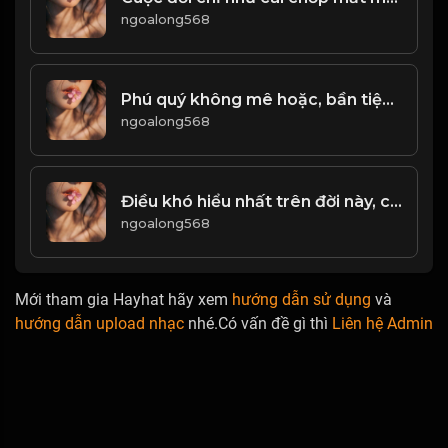
ngoalong568
Phú quý không mê hoặc, bần tiện chẳng đổi thay! & Đạo
ngoalong568
Điều khó hiểu nhất trên đời này, chính là Lường Người! Đạo
ngoalong568
Mới tham gia Hayhat hãy xem
hướng dẫn sử dụng
và
hướng dẫn upload nhạc
nhé.Có vấn đề gì thì
Liên hệ Admin