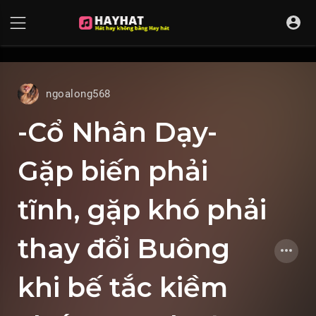
UA-68595121-17
ngoalong568
-Cổ Nhân Dạy-
Gặp biến phải
tĩnh, gặp khó phải
thay đổi Buông
khi bế tắc kiềm