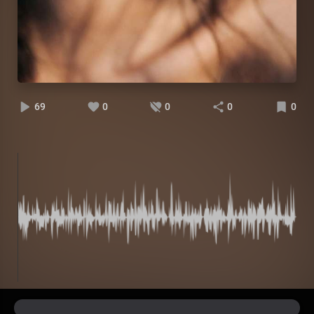
69
0
0
0
0