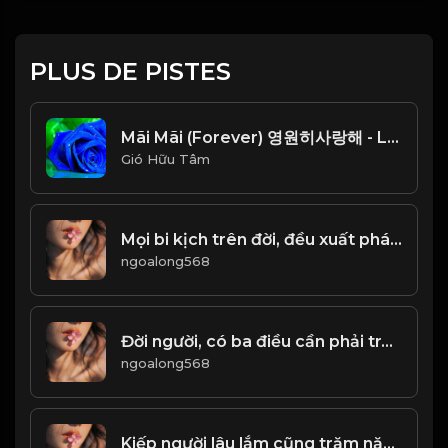
PLUS DE PISTES
Mãi Mãi (Forever) 영원히사랑해 - Lam Trường (안재욱) Beat Chuẩn_1766654396787
Gió Hữu Tâm
Mọi bi kịch trên đời, đều xuất phát từ TIỀN! & Đạo
ngoalong568
Đời người, có ba điều cần phải tránh xa! Đạo
ngoalong568
Kiếp người lâu lắm cũng trăm năm...! & Đạo