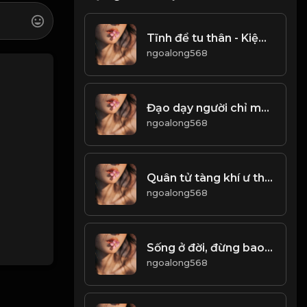
Tĩnh để tu thân - Kiệm dùng dưỡng đức! Đạo
ngoalong568
Đạo dạy người chỉ một chữ buông! & Đạo
ngoalong568
Quân tử tàng khí ư thân, đãi thời nhi động! & Đạo
ngoalong568
Sống ở đời, đừng bao giờ bận tâm đến ánh mắt của người khác! & Đạo
ngoalong568