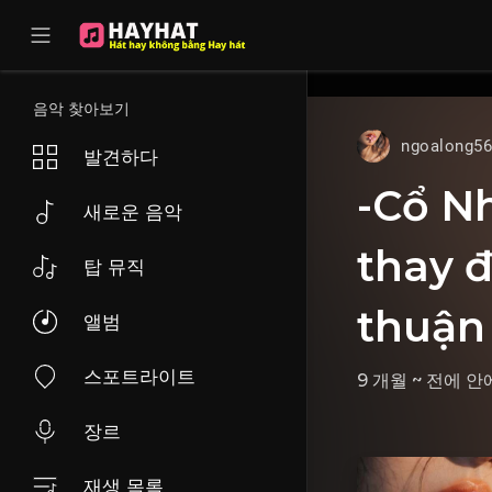
UA-68595121-17
음악 찾아보기
ngoalong5
발견하다
-Cổ Nh
새로운 음악
thay đ
탑 뮤직
thuận 
앨범
스포트라이트
9 개월 ~ 전에
안
장르
재생 목록