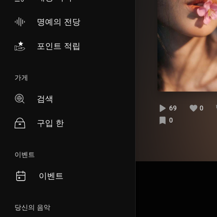
명예의 전당
포인트 적립
가게
검색
69
0
0
구입 한
이벤트
이벤트
당신의 음악