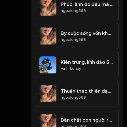
Phúc lành do đâu mà có, tai họa từ đâu mà ra! & Đạo
ngoalong568
By cuộc sống vốn không hoàn mỹ, hãy học cách dang tay đón nhận Đạo
ngoalong568
Kiên trung, lính đảo Sinh Tồn
Vinh Lehuy
Thuận theo thiên đạo mà làm, thì bình an khỏe mạnh. Làm trái ngược với thiên đường sẽ được đưa ra tai họa! Đạo
ngoalong568
Bản chất con người rất phức tạp! & Đạo
ngoalong568