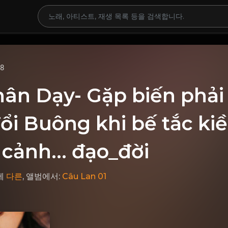
68
ân Dạy- Gặp biến phải 
ổi Buông khi bế tắc ki
cảnh... đạo_đời
에
다른
, 앨범에서:
Câu Lan 01