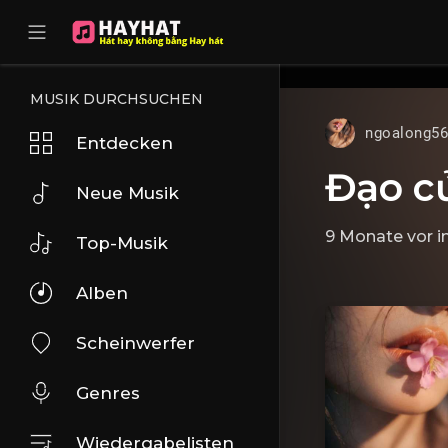
UA-68595121-17
MUSIK DURCHSUCHEN
ngoalong5
Entdecken
Đạo c
Neue Musik
9 Monate vor
i
Top-Musik
Alben
Scheinwerfer
Genres
Wiedergabelisten