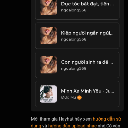
Dục tốc bất đạt, tiến vọt dễ tiêu vong. Kẻ trí nho phong, ung dung không hấp tấp! & Đạo
ngoalong568
Kiếp người ngắn ngủi, hai việc không thể chờ đợi! & Đạo
ngoalong568
Con người sinh ra để trải nghiệm vấp ngã, không phải để chiều sâu! Đạo
ngoalong568
Mình Xa Mình Yêu - Juun Đăng Dũng
Đức Mu
Mới tham gia Hayhat hãy xem
hướng dẫn sử
dụng
và
hướng dẫn upload nhạc
nhé.Có vấn