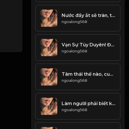
Nước đầy ắt sẽ tràn, trăng tròn rồi lại khuyết! & Đạo
ngoalong568
Vạn Sự Tùy Duyên! Đạo
ngoalong568
Tâm thái thế nào, cuộc đời thế ấy! & Đạo
ngoalong568
Làm người phải biết kính sợ! & Đạo
ngoalong568