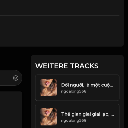
WEITERE TRACKS
Đời người, là một cuộc tu hành! & Đạo
ngoalong568
Thế gian giai giai lạc, khổ tự tâm sinh! Đạo
ngoalong568