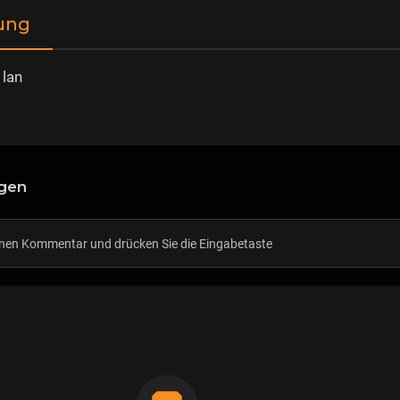
ung
 lan
gen