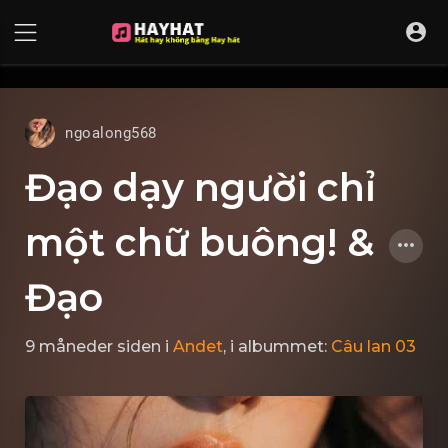
UA-68595121-17
ngoalong568
Đạo dạy người chỉ
một chữ buông! &
Đạo
9 måneder siden
i
Andet
, i albummet:
Câu lan 03