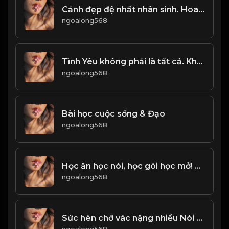
Cảnh đẹp đệ nhất nhân sinh. Hoa chưa nở hết, nguyệt chưa tròn vành! & Đạo
ngoalong568
Tình Yêu không phải là tất cả. Không phải cứ cho đi, là sẽ được nhận lại...! & Đạo
ngoalong568
Bài học cuộc sống & Đạo
ngoalong568
Học ăn học nói, học gói học mở! Đạo
ngoalong568
Sức hèn chớ vác nặng nhiều Nói không trọng lượng chớ điều khuyên ai! & Đạo