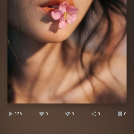
126
0
0
0
0