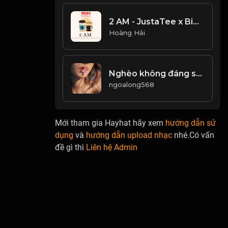
2 AM - JustaTee x BigDaddy x Enderlazer - NHẠC TRẺ HOT TIKTOK CỰC HAY
Hoàng Hải
Nghèo không đáng sợ, thứ đáng sợ là mất đi ý chí! & Đạo
ngoalong568
Mới tham gia Hayhat hãy xem
hướng dẫn sử
dụng
và
hướng dẫn upload nhạc
nhé.Có vấn
đề gì thì
Liên hệ Admin