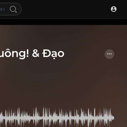
uông! & Đạo