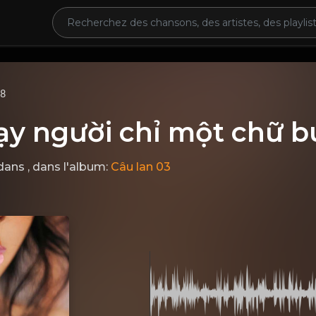
68
ạy người chỉ một chữ b
dans
, dans l'album:
Câu lan 03