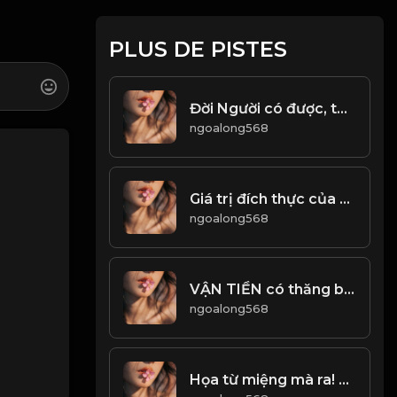
PLUS DE PISTES
Đời Người có được, tắt có mất...! Đạo
ngoalong568
Giá trị đích thực của cuộc sống, không nằm ở bề ngoài! Đạo
ngoalong568
VẬN TIỀN có thăng bằng, có người định số. Khi vận hành có thể đến, bạn không thể ngăn cản. Khi vận động có thể diễn ra, bạn không thể giữ lại! Đạo
ngoalong568
Họa từ miệng mà ra! Đạo