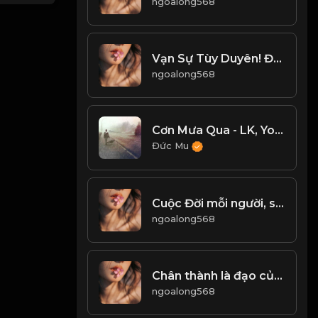
ngoalong568
Vạn Sự Tùy Duyên! Đạo
ngoalong568
Cơn Mưa Qua - LK, Young Uno
Đức Mu
Cuộc Đời mỗi người, sống không mang đến chết không mang đi. Chỉ có biết đủ mới có thể thường lạc! & Đạo
ngoalong568
Chân thành là đạo của con người! & Đạo
ngoalong568