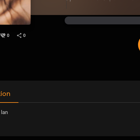
0
0
tion
 lan