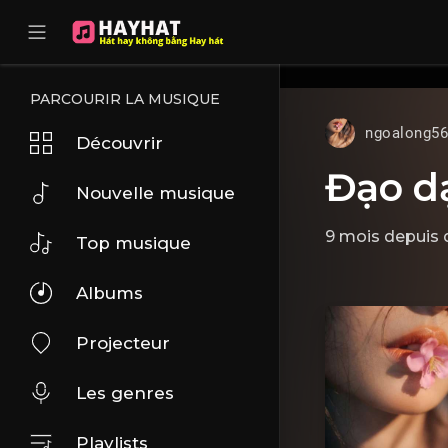
UA-68595121-17
PARCOURIR LA MUSIQUE
ngoalong5
Découvrir
Đạo d
Nouvelle musique
9 mois depuis
Top musique
Albums
Projecteur
Les genres
Playlists