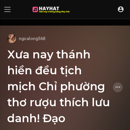
UA-68595121-17
ngoalong568
Xưa nay thánh
hiền đều tịch
mịch Chỉ phường
thơ rượu thích lưu
danh! Đạo