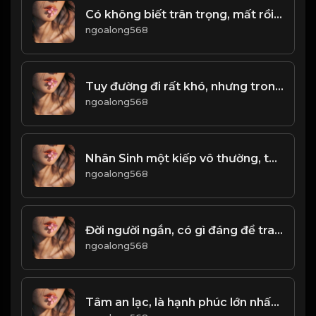
Có không biết trân trọng, mất rồi mới hối tiếc! & Đạo
ngoalong568
Tuy đường đi rất khó, nhưng trong lòng phải có một niềm tin. - không được thua - & Đạo
ngoalong568
Nhân Sinh một kiếp vô thường, tất cả tiền tài danh vọng phú quý, chỉ là bọt nước và cái bóng! & Đạo
ngoalong568
Đời người ngắn, có gì đáng để tranh đâu! Đạo
ngoalong568
Tâm an lạc, là hạnh phúc lớn nhất của đời người! & Đạo