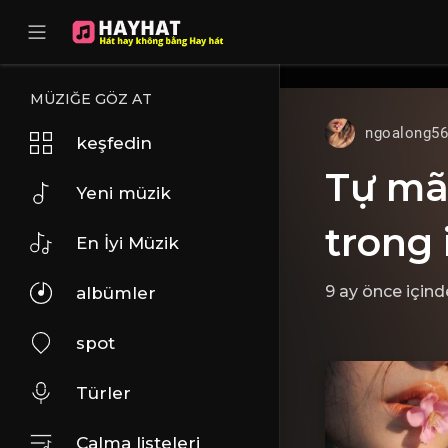
UA-68595121-17
MÜZIĞE GÖZ AT
ngoalong5
keşfedin
Tự mãn
Yeni müzik
trong 
En İyi Müzik
9 ay önce
için
albümler
spot
Türler
Çalma listeleri