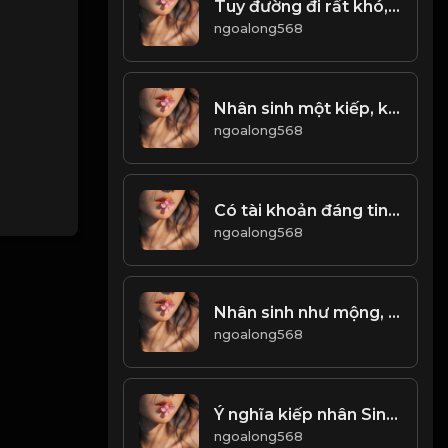
Tuy đường đi rất khó, nhưng trong lòng phải có một niềm tin. - không được thua - & Đạo
ngoalong568
Nhân sinh một kiếp, khó cầu được trọn vẹn! & Đạo
ngoalong568
Có tài khoản đáng tin cậy chi tài chính liền kề với chủ sở hữu một vần! Đạo
ngoalong568
Nhân sinh như mộng, mộng như nhân sinh! & Đạo
ngoalong568
Ý nghĩa kiếp nhân Sinh! & Đạo
ngoalong568