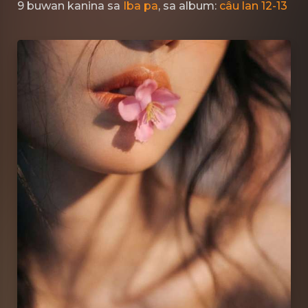
9 buwan kanina
sa
Iba pa
, sa album:
câu lan 12-13