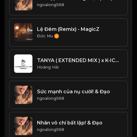
ngoalong568
Lệ Đêm (Remix) - MagicZ
Đức Mu
TANYA ( EXTENDED MIX ) x K-ICM - REMAKE CỰC CHÁY
Hoàng Hải
Sức mạnh của nụ cười! & Đạo
ngoalong568
Nhân vô chí bất lập! & Đạo
ngoalong568