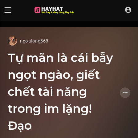
UA-68595121-17
ngoalong568
Tự mãn là cái bẫy
ngọt ngào, giết
chết tài năng
trong im lặng!
Đạo