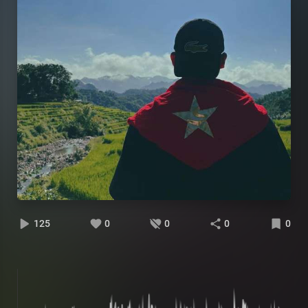
125
0
0
0
0