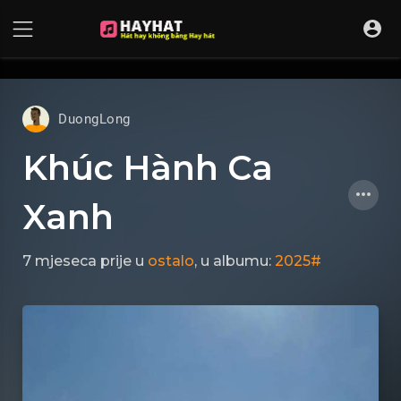
UA-68595121-17
DuongLong
Khúc Hành Ca
Xanh
7 mjeseca prije
u
ostalo
, u albumu:
2025#